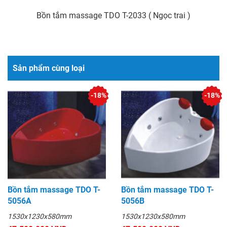
Bồn tắm massage TDO T-2033 ( Ngọc trai )
Sản phẩm cùng loại
-18%
-18%
Bồn tắm massage TDO T-
Bồn tắm massage TDO T-
5056A
5056B
1530x1230x580mm
1530x1230x580mm