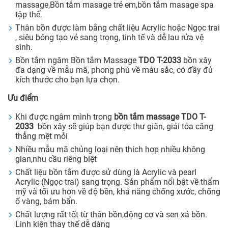
massage,Bồn tắm masage trẻ em,bồn tắm masage spa
tập thể.
Thân bồn được làm bằng chất liệu Acrylic hoặc Ngọc trai
, siêu bóng tạo vẻ sang trọng, tinh tế và dễ lau rửa vệ
sinh.
Bồn tắm ngâm Bồn tắm Massage
TDO T-2033
bồn xây
đa dạng về mẫu mã, phong phú về màu sắc, có đầy đủ
kích thước cho bạn lựa chọn.
Ưu điểm
Khi được ngâm mình trong
bồn tắm massage TDO T-
2033
bồn xây sẽ giúp bạn được thư giãn, giải tỏa căng
thẳng mệt mỏi
Nhiều mẫu mã chủng loại nên thích hợp nhiều không
gian,nhu cầu riêng biệt
Chất liệu bồn tắm được sử dùng là Acrylic và pearl
Acrylic (Ngọc trai) sang trọng. Sản phẩm nổi bật về thẩm
mỹ và tối ưu hơn về độ bền, khả năng chống xước, chống
ố vàng, bám bẩn.
Chất lượng rất tốt từ thân bồn,động cơ và sen xả bồn.
Linh kiện thay thế dễ dàng