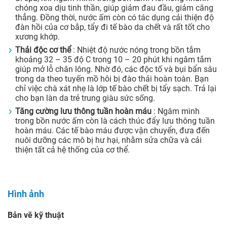
chóng xoa dịu tinh thần, giúp giảm đau đầu, giảm căng
thẳng. Đồng thời, nước ấm còn có tác dụng cải thiện độ
đàn hồi của cơ bắp, tẩy đi tế bào da chết và rất tốt cho
xương khớp.
Thải độc cơ thể
: Nhiệt độ nước nóng trong bồn tắm
khoảng 32 – 35 độ C trong 10 – 20 phút khi ngâm tắm
giúp mở lỗ chân lông. Nhờ đó, các độc tố và bụi bẩn sâu
trong da theo tuyến mồ hôi bị đào thải hoàn toàn. Bạn
chỉ việc chà xát nhẹ là lớp tế bào chết bị tẩy sạch. Trả lại
cho bạn làn da trẻ trung giàu sức sống.
Tăng cường lưu thông tuần hoàn máu
: Ngâm mình
trong bồn nước ấm còn là cách thúc đẩy lưu thông tuần
hoàn máu. Các tế bào máu được vận chuyển, đưa đến
nuôi dưỡng các mô bị hư hại, nhằm sửa chữa và cải
thiện tất cả hệ thống của cơ thể.
Hình ảnh
Bản vẽ kỹ thuật