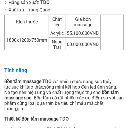
Hãng sản xuất:
TDO
Xuất xứ: Trung Quốc
Chất
Giá bồn
Kích thước
liệu
massage
Acrylic
55.100.000VND
1800x1200x750mm
Ngọc
60.000.000VND
Trai
Tính năng
Bồn tắm massage TDO
với nhiều chức năng sục thủy
lực,sục khí,tạo thác,sóng mini kết hợp đèn led ánh sáng.
Nó tạo nên hiệu ứng và chất lượng thực thụ cho
bồn tắm
massage spa
. Bồn tắm có rất nhiều các ưu điểm so với sản
phẩm cùng loại dựa trên ba tiêu chí mẫu mã,chất
lượng,giá.
Thiết kế Bồn tắm massage TDO