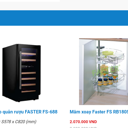
r FS EB800S
o quản rượu FASTER FS-688
Mâm xoay Faster FS RB180
x S578 x C820 (mm)
2.070.000 VND