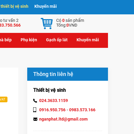
hiết bị vệ sinh
Khuyến mãi
o tư vấn 2
Có
0
sản phẩm
83.750.566
Tổng:
0
VNĐ
nhà bếp
Phụ kiện
Gạch ốp lát
Khuyến mãi
Thông tin liên hệ
Thiết bị vệ sinh
 VAT
024.3633.1159
-
0916.950.756
0983.573.166
nganphat.ltd@gmail.com