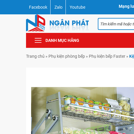
Mạng lư
Facebook
Zalo
Youtube
DANH MỤC HÃNG
Trang chủ
»
Phụ kiện phòng bếp
»
Phụ kiện bếp Faster
»
Kệ