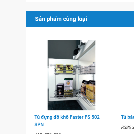
Sản phẩm cùng loại
Kệ di động tủ trên Faste
Tủ đựng đồ khô Faster FS 502
Tủ bả
SPN
R380 