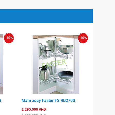
-10%
-10%
S
Mâm xoay Faster FS RB270S
2.295.000 VND