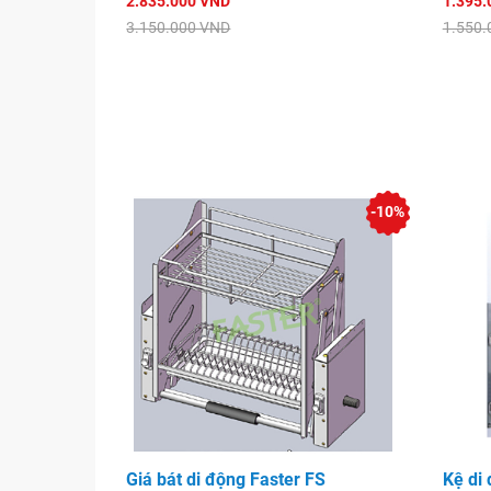
2.835.000 VND
1.395.
3.150.000 VND
1.550.
-10%
Giá bát di động Faster FS
Kệ di 