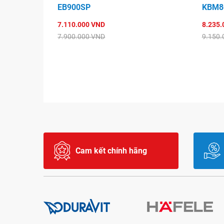
EB900SP
KBM8
7.110.000 VND
8.235.
7.900.000 VND
9.150.
Cam kết chính hãng