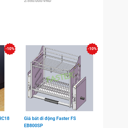
2.550.000 VND
-10%
-10%
 RC18
Giá bát di động Faster FS
EB800SP