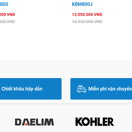
0DS
KBM800J
000 VND
13.050.000 VND
000 VND
14.500.000 VND
Chiết khấu hấp dẫn
Miễn phí vận chuyển