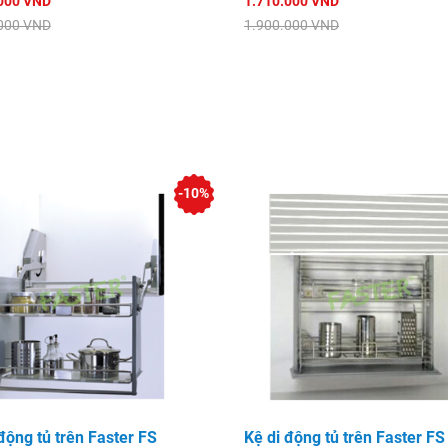
000 VND
1.710.000 VND
000 VND
1.900.000 VND
-10%
động tủ trên Faster FS
Kệ di động tủ trên Faster FS