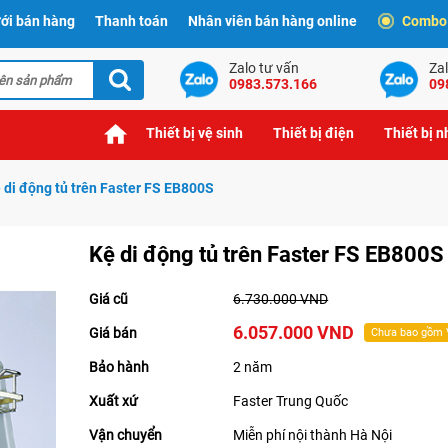
ới bán hàng
Thanh toán
Nhân viên bán hàng online
Combo t
Zalo tư vấn
Zal
0983.573.166
09
Thiết bị vệ sinh
Thiết bị điện
Thiết bị 
 di động tủ trên Faster FS EB800S
Kệ di động tủ trên Faster FS EB800S
Giá cũ
6.730.000 VND
6.057.000 VND
Giá bán
Chưa bao gồm
Bảo hành
2 năm
Xuất xứ
Faster Trung Quốc
Vận chuyển
Miễn phí nội thành Hà Nội