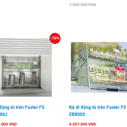
7.500.000 VND
-10%
động tủ trên Faster FS
Kệ di động tủ trên Faster FS
00J
EB800S
.000 VND
6.057.000 VND