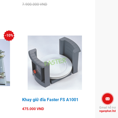
7.900.000 VND
-10%
Khay giữ đĩa Faster FS A1001
Gmail hỗ trợ
475.000 VND
nganphat.ltd