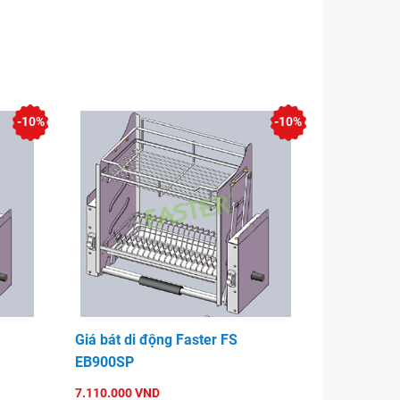
-10%
-10%
Giá bát di động Faster FS
EB900SP
7.110.000 VND