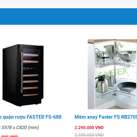
 RB180S
o quản rượu FASTER FS-688
Mâm xoay Faster FS RB270
x S578 x C820 (mm)
2.295.000 VND
2.550.000 VND