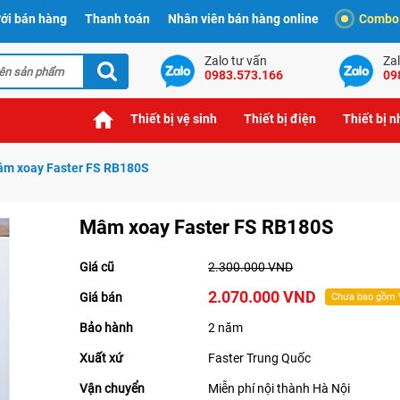
ới bán hàng
Thanh toán
Nhân viên bán hàng online
Combo t
Zalo tư vấn
Zal
0983.573.166
09
Thiết bị vệ sinh
Thiết bị điện
Thiết bị 
m xoay Faster FS RB180S
Mâm xoay Faster FS RB180S
Giá cũ
2.300.000 VND
2.070.000 VND
Giá bán
Chưa bao gồm
Bảo hành
2 năm
Xuất xứ
Faster Trung Quốc
Vận chuyển
Miễn phí nội thành Hà Nội