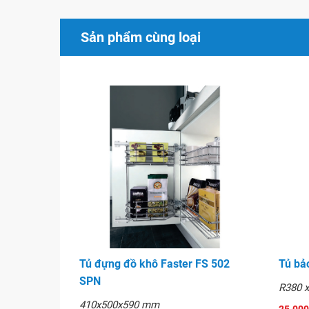
Sản phẩm cùng loại
Mâm xoay Faster FS
Tủ đựng đồ khô Faster FS 502
Tủ bả
SPN
R380 
410x500x590 mm