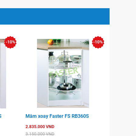
-10%
-10%
S
Mâm xoay Faster FS RB360S
2.835.000 VND
3.150.000 VND