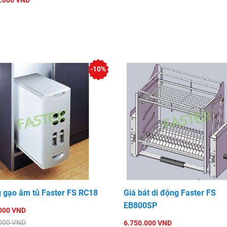
.000 VND
-10%
 gạo âm tủ Faster FS RC18
Giá bát di động Faster FS
EB800SP
000 VND
000 VND
6.750.000 VND