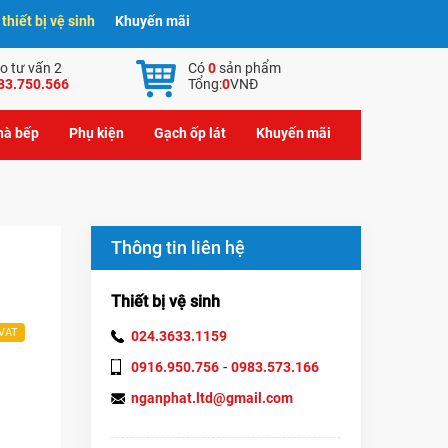
hiết bị vệ sinh
Khuyến mãi
o tư vấn 2
Có
0
sản phẩm
83.750.566
Tổng:
0
VNĐ
nhà bếp
Phụ kiện
Gạch ốp lát
Khuyến mãi
Thông tin liên hệ
Thiết bị vệ sinh
 VAT
024.3633.1159
-
0916.950.756
0983.573.166
nganphat.ltd@gmail.com