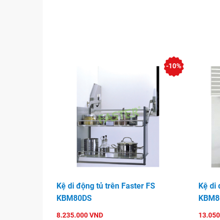
-10%
Kệ di động tủ trên Faster FS
Kệ di 
KBM80DS
KBM8
8.235.000 VND
13.050