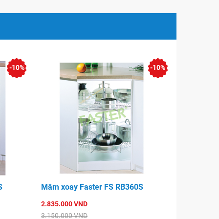
-10%
-10%
S
Mâm xoay Faster FS RB360S
2.835.000 VND
3.150.000 VND