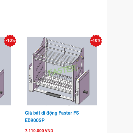
-10%
-10%
Giá bát di động Faster FS
EB900SP
7.110.000 VND