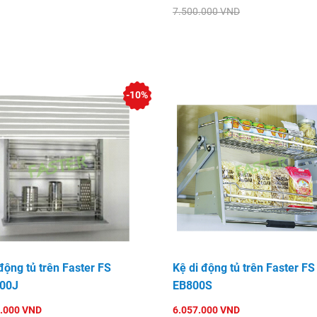
7.500.000 VND
-10%
động tủ trên Faster FS
Kệ di động tủ trên Faster FS
00J
EB800S
.000 VND
6.057.000 VND