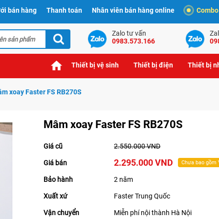
ới bán hàng
Thanh toán
Nhân viên bán hàng online
Combo t
Zalo tư vấn
Zal
0983.573.166
09
Thiết bị vệ sinh
Thiết bị điện
Thiết bị 
m xoay Faster FS RB270S
Mâm xoay Faster FS RB270S
Giá cũ
2.550.000 VND
2.295.000 VND
Giá bán
Chưa bao gồm
Bảo hành
2 năm
Xuất xứ
Faster Trung Quốc
Vận chuyển
Miễn phí nội thành Hà Nội