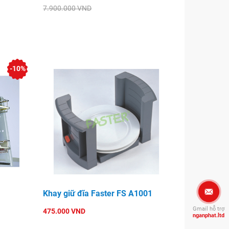
7.900.000 VND
-10%
Khay giữ đĩa Faster FS A1001
Gmail hỗ trợ
475.000 VND
nganphat.ltd