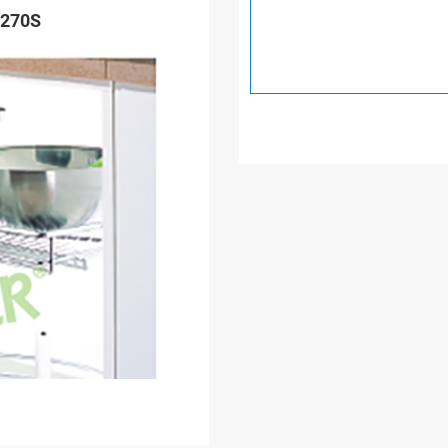
B270S