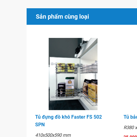
Sản phẩm cùng loại
Tủ đựng đồ khô Faster FS 502
Tủ bả
SPN
R380 
410x500x590 mm