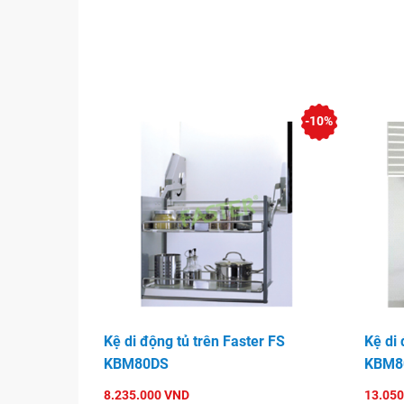
-10%
Kệ di động tủ trên Faster FS
Kệ di 
KBM80DS
KBM8
8.235.000 VND
13.050