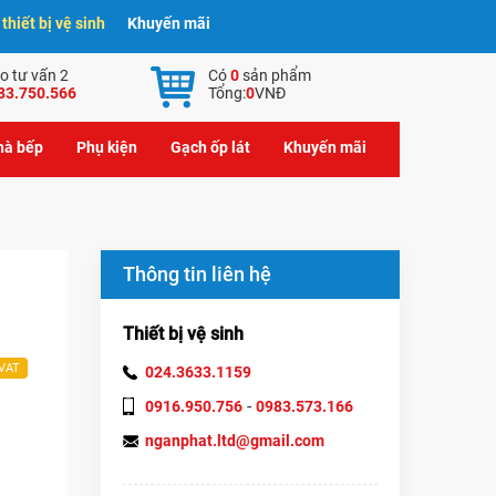
hiết bị vệ sinh
Khuyến mãi
o tư vấn 2
Có
0
sản phẩm
83.750.566
Tổng:
0
VNĐ
nhà bếp
Phụ kiện
Gạch ốp lát
Khuyến mãi
Thông tin liên hệ
Thiết bị vệ sinh
 VAT
024.3633.1159
-
0916.950.756
0983.573.166
nganphat.ltd@gmail.com