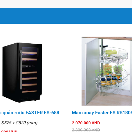
o quản rượu FASTER FS-688
Mâm xoay Faster FS RB180
x S578 x C820 (mm)
2.070.000 VND
2.300.000 VND