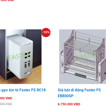
.000 VND
-10%
 gạo âm tủ Faster FS RC18
Giá bát di động Faster FS
EB800SP
000 VND
000 VND
6.750.000 VND