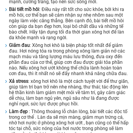
mạnh, cường tráng, tạo nên sức sống mới.
Bài tiết mồ hôi
: Điều này rất tốt cho sức khỏe, bởi khi ra
mồ hôi, cơ thể bạn sẽ cảm nhận sự nhẹ nhõm sau một
ngày làm việc căng thẳng. Bên cạnh đó, bài tiết mồ hôi
còn giúp da bạn đẹp hơn, loại bỏ chất dầu và những tế
bào chết. Hãy tận dụng tối đa thời gian xông hơi để làn
da khỏe mạnh và rạng ngời.
Giảm đau
: Xông hơi khô là biện pháp tốt nhất để giảm
đau. Hơi nóng tỏa ra trong phòng xông làm giản nở các
mạch máu và tăng lượng máu lưu thông, đưa oxy đến
phần đau của cơ thể, giúp cơn đau được giải tỏa phần
nào. Nếu xông hơi ướt không thể chữa lành hoàn toàn
cơn đau, thì ít nhất nó sẽ đẩy nhanh khả năng chữa đau.
Xả stress
: xông hơi khô là một cách tuyệt vời để thư giãn,
giúp tâm trí bạn trở nên nhẹ nhàng, thư thái; tác động lên
hệ thần kinh làm giảm mệt mỏi về tâm trí, gây cảm giác
dễ chịu, làm bạn ngủ yên, ngủ sâu như là đang được
nghỉ ngơi, sức lực được phục hồi.
Làm đẹp
: Thông thoáng lỗ chân lông, bài tiết các độc tố
trong cơ thể . Làn da sẽ mịn màng, giảm mụn trứng cá,
nhờ hơi nước ở phòng xông hơi ướt , bạn cũng có thể hấp
tóc tại chỗ, sức nóng của hơi nước trong phòng sẽ làm