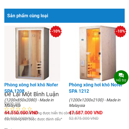
Sản phẩm cùng loại
-10%
-10%
Hỗ trợ
Phòng xông hơi khô Nofer
Phòng xông hơi khô Nofer
SPA 1208
SPA 1212
Để Lại Một Bình Luận
(1200x850x2080) - Made in
(1200x1200x2100) - Made in
Đánh giá:
Malaysia
Malaysia
44.550.000 VND
47.587.000 VND
Email của bạn sẽ không được hiển thị công khai.
49.500.000 VND
52.875.000 VND
Các trường bắt buộc được đánh dấu
*