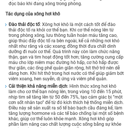
đọc báo khi đang xông trong phòng.
Tác dụng của xông hơi khô
Đào thải độc tố
: Xông hơi khô là một cách tốt để đào
thải độc tố ra khỏi cơ thể bạn. Khi cơ thể nóng lên từ
trong phòng xông, lưu thông tuần hoàn máu tăng cao,
giúp thúc đẩy độc tố ra bên ngoài, kể cả những nơi khó
nhất như răng và các xoang; đồng thời đưa chất dinh
dưỡng đi nuôi cơ thể. Quá trình này còn làm chức năng
thận, gan và tim hoạt động tốt hơn; tăng cường cung cấp
máu cho lớp niêm mạc đường hô hấp, cơ hô hấp được
thư giãn, các ống phế quản giãn rộng, hít thở trở nên dễ
dàng hơn. Khi hít thở trong hơi nước có thể giúp giảm bớt
viêm xoang, hen suyễn, dị ứng và viêm phế quản.
Cải thiện khả năng miễn dịch
: Hình thức xông hơi khô
làm cho cơ thể bạn nóng lên, trong vòng 10 đến 15 phút,
nhịp tim sẽ tăng lên từ 50 đến 75%, tạo cảm giác bị “một
cơn sốt nhân tạo” để từ đó kích thích hệ thống miễn dịch.
Điều này sẽ sản xuất ra số tế bào bạch cầu đáng kể, làm
tăng lượng hormone và các tế bào chống lại một số bệnh
khác, giúp cơ thể luôn khỏe mạnh. Xông hơi khô góp
phần làm nâng cao chất lượng cuộc sống bằng sự khỏe