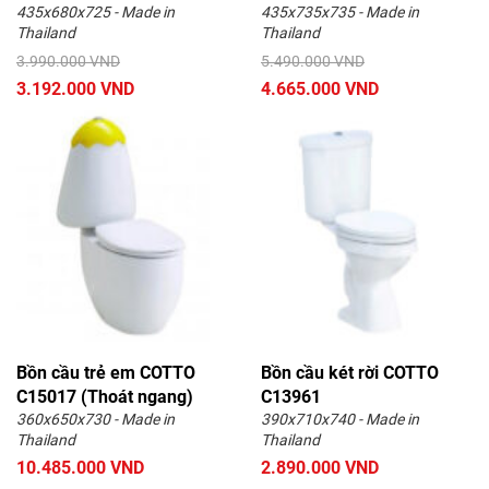
435x680x725 - Made in
435x735x735 - Made in
Thailand
Thailand
3.990.000 VND
5.490.000 VND
3.192.000 VND
4.665.000 VND
Bồn cầu trẻ em COTTO
Bồn cầu két rời COTTO
C15017 (Thoát ngang)
C13961
360x650x730 - Made in
390x710x740 - Made in
Thailand
Thailand
10.485.000 VND
2.890.000 VND