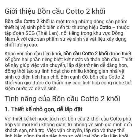
Giới thiệu Bồn cầu Cotto 2 khối
Bồn cầu Cotto 2 khối
là một trong những dòng sản phẩm
thiết bị vệ sinh phổ biến đến từ thương hiệu
Cotto
– thuộc
tập đoàn SCG (Thái Lan), nổi tiếng trong khu vực Đông
Nam Á với các sản phẩm sứ vệ sinh và vật liệu xây dựng
chất lượng cao.
Khác với bồn cầu liền khối,
bồn cầu Cotto 2 khối
được thiết
kế gồm hai phần riêng biệt: két nước và thân bồn cầu. Thiết
kế này giúp việc vận chuyển, lắp đặt trở nên dễ dàng hơn,
đồng thời tạo sự linh hoạt cho nhiều không gian nhà vệ
sinh có diện tích hạn chế. Bên cạnh đó, bồn cầu Cotto 2
khối vẫn giữ được độ thẩm mỹ cao, tích hợp công nghệ tiết
kiệm nước và dễ vệ sinh.
Tính năng của Bồn cầu Cotto 2 khối
1. Thiết kế nhỏ gọn, dễ lắp đặt
Với thiết kế két nước tách rời, bồn cầu 2 khối của Cotto phù
hợp với mọi kiểu không gian, từ phòng vệ sinh gia đình đến
khách sạn, nhà trọ. Việc vận chuyển, lắp ráp và thay thế
linh kiện cũng thuận tiện hơn so với loại bồn cầu liền khối.