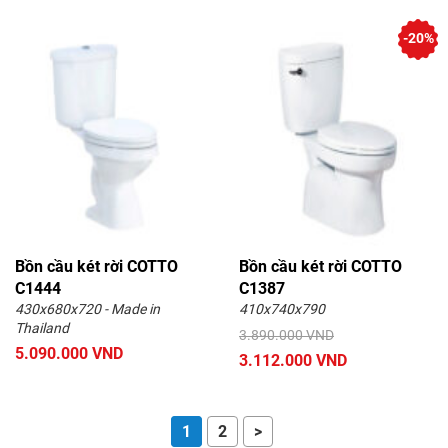
-20%
Bồn cầu két rời COTTO
Bồn cầu két rời COTTO
C1444
C1387
430x680x720 - Made in
410x740x790
Thailand
3.890.000 VND
5.090.000 VND
3.112.000 VND
1
2
>