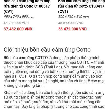
Bồn cầu cảm ứng kèm nắp
Bồn cầu cảm ứng kèm nắp
rửa điện tử Cotto C100317
rửa điện tử Cotto C100417
(CV1)
(CV1)
450 x 740 x 550 mm
500 x 760 x 540 mm
46.790.000 VND
48.090.000 VND
37.432.000 VND
38.472.000 VND
Giới thiệu bồn cầu cảm ứng Cotto
Bồn cầu cảm ứng COTTO
là dòng sản phẩm thông minh
thuộc phân khúc cao cấp của thương hiệu COTTO – thành
viên của tập đoàn SCG (Thái Lan). Với mục tiêu nâng cao
trải nghiệm người dùng và bắt kịp xu hướng thiết bị vệ sinh
hiện đại, COTTO đã tích hợp công nghệ cảm ứng vào bồn
cầu nhằm mang lại sự tiện nghi, an toàn và tinh tế cho mọi
không gian phòng tắm.
Khác với các dòng bồn cầu truyền thống, bồn cầu cảm ứng
sử dụng cảm biến để tự động thực hiện các thao tác như
mở nắp, xả nước, sưởi ấm, rửa và khử mùi mà không cần
chạm tay. Đây là giải pháp lý tưởng cho các công trình cao