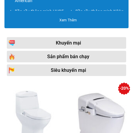
American
Bồn cầu thông minh HUGE
Bồn cầu thông minh Nikko
Xem Thêm
Bồn cầu thông minh Toto
Bồn cầu thông minh Moen
Bồn cầu thông minh
Bồn cầu thông minh
Duravit
Moonoah
Khuyến mại
Bồn cầu thông minh
Bồn cầu thông minh
Caesar
Viglacera
Sản phẩm bán chạy
Bồn cầu thông minh Cotto
Bồn cầu thông minh Kohler
Siêu khuyến mại
Bồn cầu thông minh Nofox
Bồn cầu thông minh
SHINDO
-20%
Bồn cầu thông minh Basic
Bồn cầu thông minh ECOD
Bồn cầu thông minh Hanjin