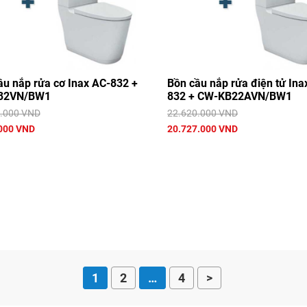
ầu nắp rửa cơ Inax AC-832 +
Bồn cầu nắp rửa điện tử Ina
32VN/BW1
832 + CW-KB22AVN/BW1
.000 VND
22.620.000 VND
000 VND
20.727.000 VND
1
2
…
4
>