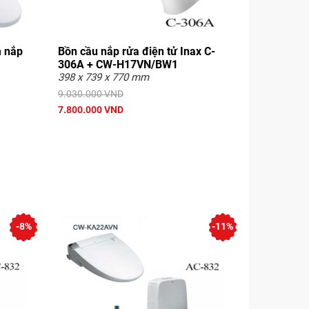
m nắp
Bồn cầu nắp rửa điện tử Inax C-
306A + CW-H17VN/BW1
398 x 739 x 770 mm
9.030.000 VND
7.800.000 VND
-8%
-11%