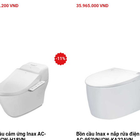
.200 VND
35.965.000 VND
-11%
ầu cảm ứng Inax AC-
Bồn cầu Inax + nắp rửa điện
+CW-H18VN
AC-952VN/CW-KA22AVN