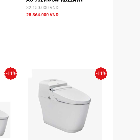
32.150.000 VND
28.364.000 VND
-11%
-11%