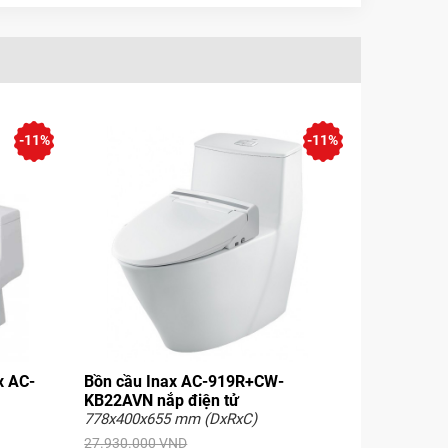
-11%
-11%
x AC-
Bồn cầu Inax AC-919R+CW-
KB22AVN nắp điện tử
778x400x655 mm (DxRxC)
27.930.000 VND