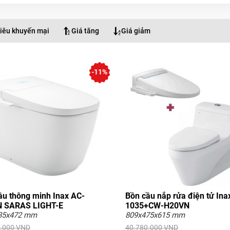
iêu khuyến mại
Giá tăng
Giá giảm
-11%
ầu thông minh Inax AC-
Bồn cầu nắp rửa điện tử Ina
 SARAS LIGHT-E
1035+CW-H20VN
85x472 mm
809x475x615 mm
.000 VND
40.780.000 VND