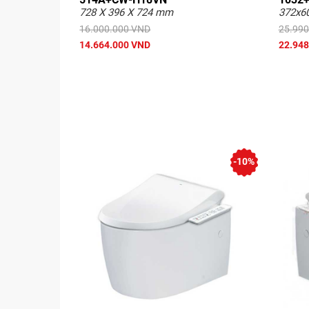
728 X 396 X 724 mm
372x6
16.000.000 VND
25.990
14.664.000 VND
22.948
-10%