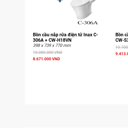
Bồn cầu nắp rửa điện tử Inax C-
Bồn c
306A + CW-H18VN
CW-S
398 x 739 x 770 mm
10.700
10.080.000 VND
9.413.
8.671.000 VND