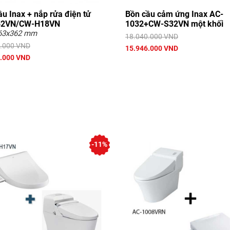
u Inax + nắp rửa điện tử
Bồn cầu cảm ứng Inax AC-
52VN/CW-H18VN
1032+CW-S32VN một khối
63x362 mm
18.040.000 VND
.000 VND
15.946.000 VND
.000 VND
-11%