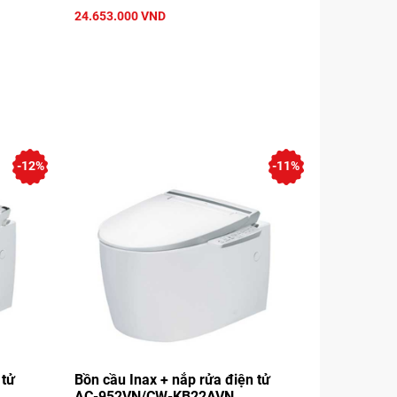
24.653.000 VND
-12%
-11%
 tử
Bồn cầu Inax + nắp rửa điện tử
AC-952VN/CW-KB22AVN