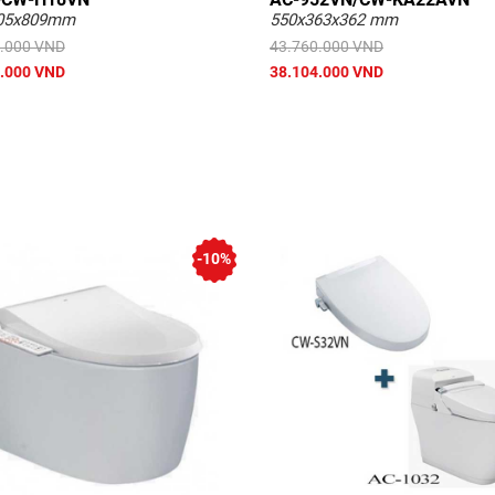
05x809mm
550x363x362 mm
.000 VND
43.760.000 VND
.000 VND
38.104.000 VND
-10%