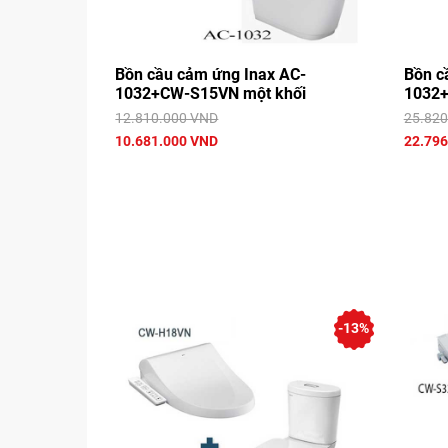
Bồn cầu cảm ứng Inax AC-
Bồn c
1032+CW-S15VN một khối
1032+
12.810.000 VND
25.820
10.681.000 VND
22.796
-13%