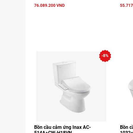
76.089.200 VND
55.717
-8%
Bồn cầu cảm ứng Inax AC-
Bồn c
514A+CW-H18VN
1032