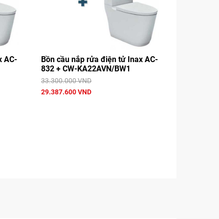
x AC-
Bồn cầu nắp rửa điện tử Inax AC-
832 + CW-KA22AVN/BW1
33.300.000 VND
29.387.600 VND