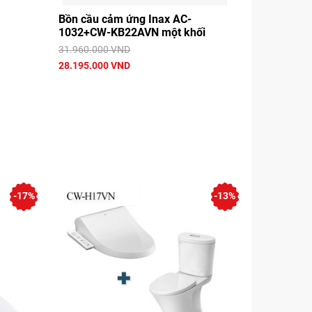
Bồn cầu cảm ứng Inax AC-
1032+CW-KB22AVN một khối
31.960.000 VND
28.195.000 VND
-17%
-13%