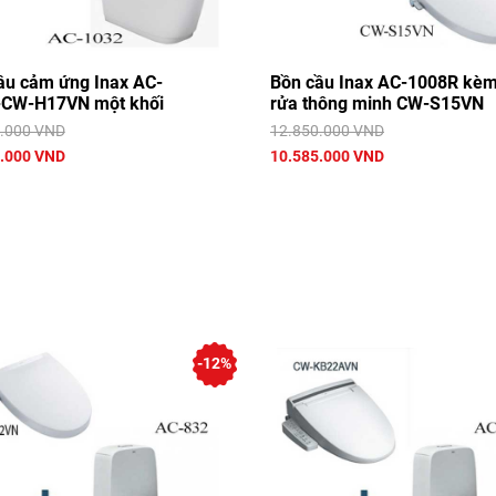
ầu cảm ứng Inax AC-
Bồn cầu Inax AC-1008R kè
CW-H17VN một khối
rửa thông minh CW-S15VN
.000 VND
12.850.000 VND
.000 VND
10.585.000 VND
-12%