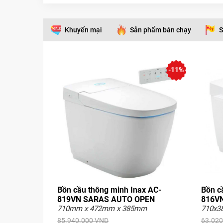
Khuyến mại
Sản phẩm bán chạy
S
-11%
Bồn cầu thông minh Inax AC-
Bồn c
819VN SARAS AUTO OPEN
816VN
710mm x 472mm x 385mm
710x3
85.940.000 VND
63.020