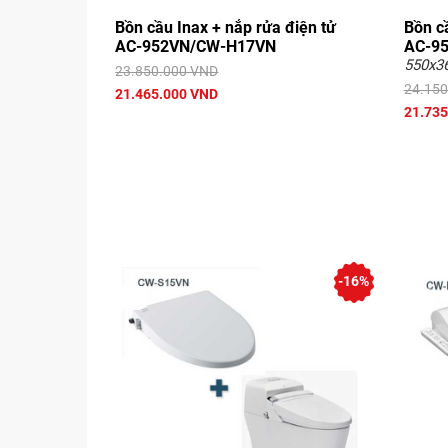
Bồn cầu Inax + nắp rửa điện tử
Bồn cầ
AC-952VN/CW-H17VN
AC-9
550x3
23.850.000 VND
24.150
21.465.000 VND
21.735
-16%