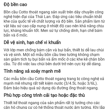
Độ bền cao
Bồn cầu Cotto thoát ngang sản xuất trên dây chuyền công
nghệ hiện đại của Thái Lan. Đáp ứng các tiêu chuẩn khắt
khe của quốc tế về chất lượng và độ bền. Sản phẩm làm từ
vật liệu sứ cao cấp nung ở nhiệt độ cao nên khả năng chịu
lực, kháng khuẩn tốt. Men sứ tự chống dính, hạn chế bám
bẩn và ố mốc.
Dễ vệ sinh, hạn chế vi khuẩn
Với lớp men chống bám cặn và bụi bẩn, thiết bị dễ lau chùi
và vệ sinh. Một số mẫu bồn cầu treo tường không chạm
sàn giảm tích tụ bụi bẩn và ẩm mốc ở các khe kẽ chân bồn
cầu. Từ đó việc lau chùi bên dưới trở nên cực kỳ dễ dàng.
Tính năng xả xoáy mạnh mẽ
Các mẫu bồn cầu Cotto thoát ngang trang bị công nghệ xả
mạnh mẽ nhưng rất tiết kiệm nước (3/4.5L hoặc 3/6L).
Đảm bảo hiệu quả sử dụng dù đường ống thoát ngang.
Phù hợp công trình cải tạo hoặc đặc thù
Thiết kế thoát ngang của sản phẩm rất lý tưởng cho các
căn hộ chung cư có hệ thống thoát nước âm tường. Khi lắp