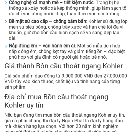
Công nghệ xả mạnh mẽ – tiết kiệm nước
: Trang bị hệ
thống xả xoáy hoặc xả kép thông minh, giúp làm sạch tối
ưu chỉ với lượng nước thấp, thân thiện với môi trường.
Bề mặt sứ cao cấp – chống bám bẩn
: Kohler sử dụng lớp
men sứ siêu bóng, chống trầy xước và hạn chế tối đa vi
khuẩn, giữ cho bồn cầu luôn sạch sẽ và sáng đẹp lâu
dài.
Nắp đóng êm – vận hành êm ái
: Một số mẫu tích hợp
nắp đóng êm, chống kẹt tay và giảm tiếng ồn – đặc biệt
phù hợp với gia đình có người già hoặc trẻ nhỏ.
Giá thành Bồn cầu thoát ngang Kohler
Giá sản phẩm dao động từ 9.000.000 VNĐ đến 27.000.000
VNĐ tùy vào kích thước, chất liệu và tính năng của từng
sản phẩm.
Địa chỉ mua Bồn cầu thoát ngang
Kohler uy tín
Nếu bạn đang tìm mua bồn cầu thoát ngang Kohler uy tín,
giá cả phải chăng thì đại lý Ngân Phát là đại lý hàng đầu
mà khách hàng lựa chọn. Với hơn 20 năm kinh nghiệm
cùng với đội ngũ tư vấn chuyên nghiệp sẽ giúp bạn có