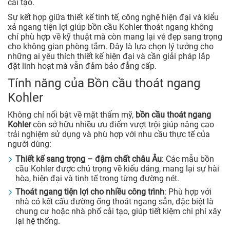
cải tạo.
Sự kết hợp giữa thiết kế tinh tế, công nghệ hiện đại và kiểu
xả ngang tiện lợi giúp bồn cầu Kohler thoát ngang không
chỉ phù hợp về kỹ thuật mà còn mang lại vẻ đẹp sang trọng
cho không gian phòng tắm. Đây là lựa chọn lý tưởng cho
những ai yêu thích thiết kế hiện đại và cần giải pháp lắp
đặt linh hoạt mà vẫn đảm bảo đẳng cấp.
Tính năng của Bồn cầu thoát ngang
Kohler
Không chỉ nổi bật về mặt thẩm mỹ,
bồn cầu thoát ngang
Kohler
còn sở hữu nhiều ưu điểm vượt trội giúp nâng cao
trải nghiệm sử dụng và phù hợp với nhu cầu thực tế của
người dùng:
Thiết kế sang trọng – đậm chất châu Âu
: Các mẫu bồn
cầu Kohler được chú trọng về kiểu dáng, mang lại sự hài
hòa, hiện đại và tinh tế trong từng đường nét.
Thoát ngang tiện lợi cho nhiều công trình
: Phù hợp với
nhà có kết cấu đường ống thoát ngang sẵn, đặc biệt là
chung cư hoặc nhà phố cải tạo, giúp tiết kiệm chi phí xây
lại hệ thống.