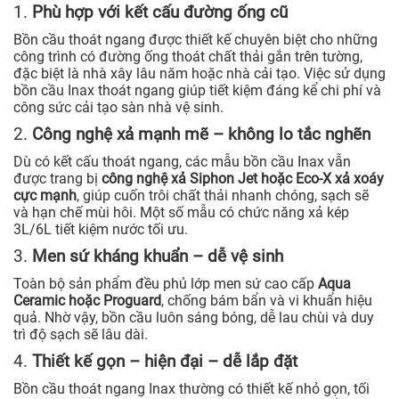
1.
Phù hợp với kết cấu đường ống cũ
Bồn cầu thoát ngang được thiết kế chuyên biệt cho những
công trình có đường ống thoát chất thải gắn trên tường,
đặc biệt là nhà xây lâu năm hoặc nhà cải tạo. Việc sử dụng
bồn cầu Inax thoát ngang giúp tiết kiệm đáng kể chi phí và
công sức cải tạo sàn nhà vệ sinh.
2.
Công nghệ xả mạnh mẽ – không lo tắc nghẽn
Dù có kết cấu thoát ngang, các mẫu bồn cầu Inax vẫn
được trang bị
công nghệ xả Siphon Jet hoặc Eco-X xả xoáy
cực mạnh
, giúp cuốn trôi chất thải nhanh chóng, sạch sẽ
và hạn chế mùi hôi. Một số mẫu có chức năng xả kép
3L/6L tiết kiệm nước tối ưu.
3.
Men sứ kháng khuẩn – dễ vệ sinh
Toàn bộ sản phẩm đều phủ lớp men sứ cao cấp
Aqua
Ceramic hoặc Proguard
, chống bám bẩn và vi khuẩn hiệu
quả. Nhờ vậy, bồn cầu luôn sáng bóng, dễ lau chùi và duy
trì độ sạch sẽ lâu dài.
4.
Thiết kế gọn – hiện đại – dễ lắp đặt
Bồn cầu thoát ngang Inax thường có thiết kế nhỏ gọn, tối