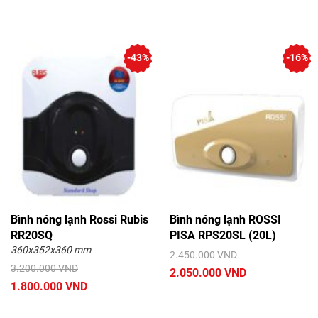
-43%
-16%
Bình nóng lạnh Rossi Rubis
Bình nóng lạnh ROSSI
RR20SQ
PISA RPS20SL (20L)
360x352x360 mm
2.450.000 VND
3.200.000 VND
2.050.000 VND
1.800.000 VND