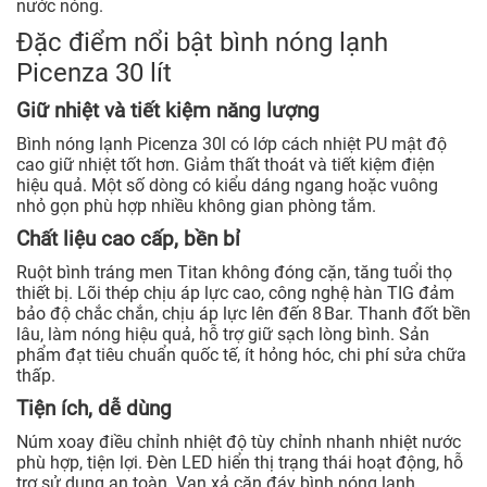
nước nóng.
Đặc điểm nổi bật bình nóng lạnh
Picenza 30 lít
Giữ nhiệt và tiết kiệm năng lượng
Bình nóng lạnh Picenza 30l có lớp cách nhiệt PU mật độ
cao giữ nhiệt tốt hơn. Giảm thất thoát và tiết kiệm điện
hiệu quả. Một số dòng có kiểu dáng ngang hoặc vuông
nhỏ gọn phù hợp nhiều không gian phòng tắm.
Chất liệu cao cấp, bền bỉ
Ruột bình tráng men Titan không đóng cặn, tăng tuổi thọ
thiết bị. Lõi thép chịu áp lực cao, công nghệ hàn TIG đảm
bảo độ chắc chắn, chịu áp lực lên đến 8 Bar. Thanh đốt bền
lâu, làm nóng hiệu quả, hỗ trợ giữ sạch lòng bình. Sản
phẩm đạt tiêu chuẩn quốc tế, ít hỏng hóc, chi phí sửa chữa
thấp.
Tiện ích, dễ dùng
Núm xoay điều chỉnh nhiệt độ tùy chỉnh nhanh nhiệt nước
phù hợp, tiện lợi. Đèn LED hiển thị trạng thái hoạt động, hỗ
trợ sử dụng an toàn. Van xả cặn đáy bình nóng lạnh