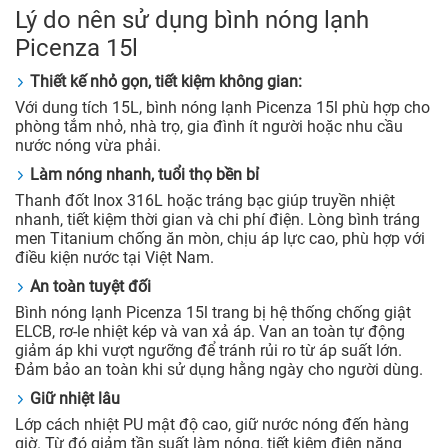
Lý do nên sử dụng bình nóng lạnh
Picenza 15l
Thiết kế nhỏ gọn, tiết kiệm không gian:
Với dung tích 15L, bình nóng lạnh Picenza 15l phù hợp cho
phòng tắm nhỏ, nhà trọ, gia đình ít người hoặc nhu cầu
nước nóng vừa phải.
Làm nóng nhanh, tuổi thọ bền bỉ
Thanh đốt Inox 316L hoặc tráng bạc giúp truyền nhiệt
nhanh, tiết kiệm thời gian và chi phí điện. Lòng bình tráng
men Titanium chống ăn mòn, chịu áp lực cao, phù hợp với
điều kiện nước tại Việt Nam.
An toàn tuyệt đối
Bình nóng lạnh Picenza 15l trang bị hệ thống chống giật
ELCB, rơ-le nhiệt kép và van xả áp. Van an toàn tự động
giảm áp khi vượt ngưỡng để tránh rủi ro từ áp suất lớn.
Đảm bảo an toàn khi sử dụng hằng ngày cho người dùng.
Giữ nhiệt lâu
Lớp cách nhiệt PU mật độ cao, giữ nước nóng đến hàng
giờ. Từ đó giảm tần suất làm nóng, tiết kiệm điện năng