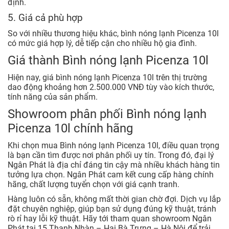
định.
5. Giá cả phù hợp
So với nhiều thương hiệu khác, bình nóng lạnh Picenza 10l
có mức giá hợp lý, dễ tiếp cận cho nhiều hộ gia đình.
Giá thành Bình nóng lạnh Picenza 10l
Hiện nay, giá bình nóng lạnh Picenza 10l trên thị trường
dao động khoảng hơn 2.500.000 VNĐ tùy vào kích thước,
tính năng của sản phẩm.
Showroom phân phối Bình nóng lạnh
Picenza 10l chính hãng
Khi chọn mua Bình nóng lạnh Picenza 10l, điều quan trọng
là bạn cần tìm được nơi phân phối uy tín. Trong đó, đại lý
Ngân Phát là địa chỉ đáng tin cậy mà nhiều khách hàng tin
tưởng lựa chọn. Ngân Phát cam kết cung cấp hàng chính
hãng, chất lượng tuyển chọn với giá cạnh tranh.
Hàng luôn có sẵn, không mất thời gian chờ đợi. Dịch vụ lắp
đặt chuyên nghiệp, giúp bạn sử dụng đúng kỹ thuật, tránh
rò rỉ hay lỗi kỹ thuật. Hãy tới tham quan showroom Ngân
Phát tại 15 Thanh Nhàn – Hai Bà Trưng – Hà Nội để trải