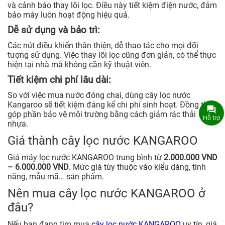
và cảnh báo thay lõi lọc. Điều này tiết kiệm điện nước, đảm
bảo máy luôn hoạt động hiệu quả.
Dễ sử dụng và bảo trì:
Các nút điều khiển thân thiện, dễ thao tác cho mọi đối
tượng sử dụng. Việc thay lõi lọc cũng đơn giản, có thể thực
hiện tại nhà mà không cần kỹ thuật viên.
Tiết kiệm chi phí lâu dài:
So với việc mua nước đóng chai, dùng cây lọc nước
Kangaroo sẽ tiết kiệm đáng kể chi phí sinh hoạt. Đồng thời
góp phần bảo vệ môi trường bằng cách giảm rác thải
Hỗ trợ
nhựa.
Giá thành cây lọc nước KANGAROO
Giá máy lọc nước KANGAROO trung bình từ
2.000.000 VND
– 6.000.000 VND
. Mức giá tùy thuộc vào kiểu dáng, tính
năng, mẫu mã… sản phẩm.
Nên mua cây lọc nước KANGAROO ở
đâu?
Nếu bạn đang tìm mua
cây lọc nước KANGAROO
uy tín, giá