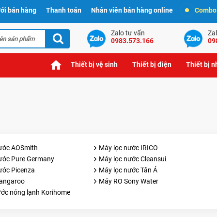
ới bán hàng
Thanh toán
Nhân viên bán hàng online
Combo t
Zalo tư vấn
Zal
0983.573.166
09
Thiết bị vệ sinh
Thiết bị điện
Thiết bị 
ước AOSmith
Máy lọc nước IRICO
ước Pure Germany
Máy lọc nước Cleansui
ước Picenza
Máy lọc nước Tân Á
angaroo
Máy RO Sony Water
ước nóng lạnh Korihome