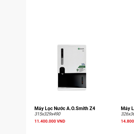
Máy Lọc Nước A.O.Smith Z4
Máy L
315x329x490
326x3
11.400.000 VND
14.800