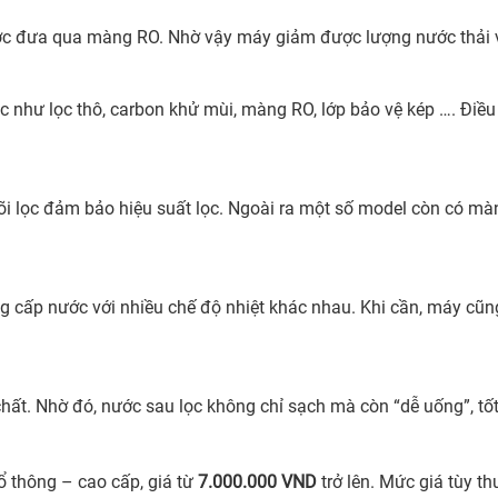
c đưa qua màng RO. Nhờ vậy máy giảm được lượng nước thải và
c như lọc thô, carbon khử mùi, màng RO, lớp bảo vệ kép …. Đi
 lọc đảm bảo hiệu suất lọc. Ngoài ra một số model còn có màn h
 cấp nước với nhiều chế độ nhiệt khác nhau. Khi cần, máy cũ
ất. Nhờ đó, nước sau lọc không chỉ sạch mà còn “dễ uống”, tốt
 thông – cao cấp, giá từ
7.000.000 VND
trở lên. Mức giá tùy t