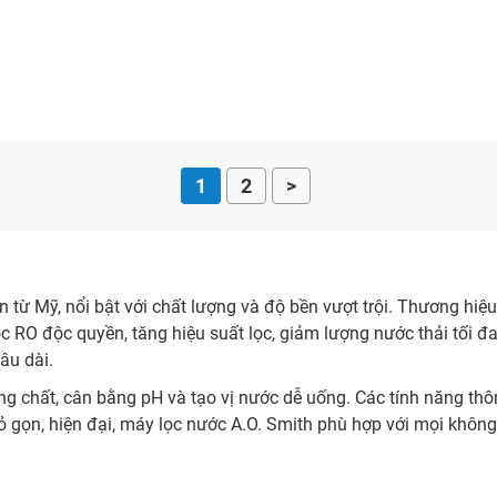
1
2
>
từ Mỹ, nổi bật với chất lượng và độ bền vượt trội. Thương hiệ
ọc RO độc quyền, tăng hiệu suất lọc, giảm lượng nước thải tối 
lâu dài.
ng chất, cân bằng pH và tạo vị nước dễ uống. Các tính năng thô
hỏ gọn, hiện đại, máy lọc nước A.O. Smith phù hợp với mọi không