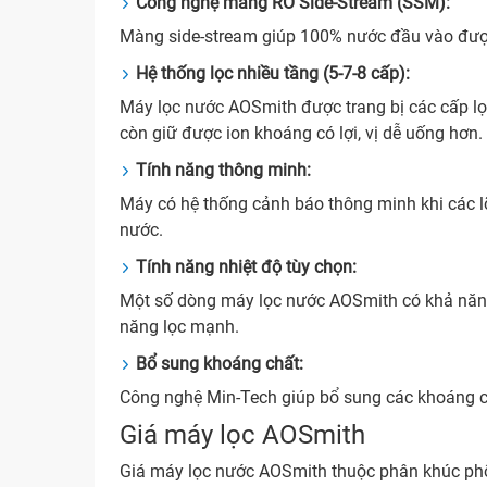
Công nghệ màng RO Side‑Stream (SSM):
Màng side‑stream giúp 100% nước đầu vào đượ
Hệ thống lọc nhiều tầng (5‑7‑8 cấp):
Máy lọc nước AOSmith được trang bị các cấp lọ
còn giữ được ion khoáng có lợi, vị dễ uống hơn.
Tính năng thông minh:
Máy có hệ thống cảnh báo thông minh khi các lõi
nước.
Tính năng nhiệt độ tùy chọn:
Một số dòng máy lọc nước AOSmith có khả năng
năng lọc mạnh.
Bổ sung khoáng chất:
Công nghệ Min‑Tech giúp bổ sung các khoáng ch
Giá máy lọc AOSmith
Giá máy lọc nước AOSmith thuộc phân khúc phổ