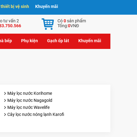
hiết bị vệ sinh
Khuyến mãi
o tư vấn 2
Có
0
sản phẩm
83.750.566
Tổng:
0
VNĐ
nhà bếp
Phụ kiện
Gạch ốp lát
Khuyến mãi
Máy lọc nước Korihome
Máy lọc nước Nagagold
Máy lọc nước Wavelife
Cây lọc nước nóng lạnh Karofi