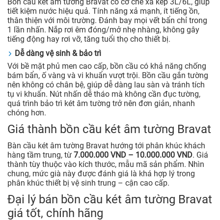
Bồn cầu két âm tường Bravat có cơ chế xả kép 3L/6L, giúp
tiết kiệm nước hiệu quả. Tính năng xả mạnh, ít tiếng ồn,
thân thiện với môi trường. Đánh bay mọi vết bẩn chỉ trong
1 lần nhấn. Nắp rơi êm đóng/mở nhẹ nhàng, không gây
tiếng động hay rơi vỡ, tăng tuổi thọ cho thiết bị.
Dễ dàng vệ sinh & bảo trì
Với bề mặt phủ men cao cấp, bồn cầu có khả năng chống
bám bẩn, ố vàng và vi khuẩn vượt trội. Bồn cầu gắn tường
nên không có chân bệ, giúp dễ dàng lau sàn và tránh tích
tụ vi khuẩn. Nút nhấn dễ tháo mà không cần đục tường,
quá trình bảo trì két âm tường trở nên đơn giản, nhanh
chóng hơn.
Giá thành bồn cầu két âm tường Bravat
Bàn cầu két âm tường Bravat hướng tới phân khúc khách
hàng tầm trung, từ
7.000.000 VND – 10.000.000 VND
. Giá
thành tùy thuộc vào kích thước, mẫu mã sản phẩm. Nhìn
chung, mức già này được đánh giá là khá hợp lý trong
phân khúc thiết bị vệ sinh trung – cận cao cấp.
Đại lý bán bồn cầu két âm tường Bravat
giá tốt, chính hãng