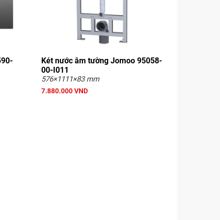
590-
Két nước âm tường Jomoo 95058-
00-I011
576×1111×83 mm
7.880.000 VND