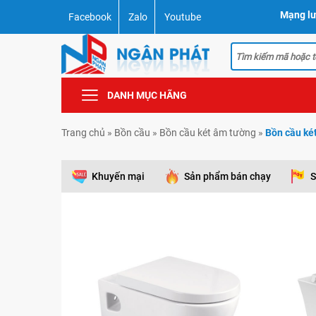
Mạng lư
Facebook
Zalo
Youtube
DANH MỤC HÃNG
Trang chủ
»
Bồn cầu
»
Bồn cầu két âm tường
»
Bồn cầu k
Khuyến mại
Sản phẩm bán chạy
S