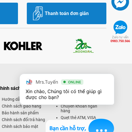
Thanh toán đơn giản
Zalo tư vấn
0983.750.566
Mrs.Tuyến
ONLINE
hính sách mua hàng
Hình thức thanh toán
Xin chào, Chúng tôi có thể giúp gì 
được cho bạn?
Hướng dẫn mua hàng
Thanh toán trực tiếp
Chính sách giao hàng
Chuyển khoản ngân
hàng
Bảo hành sản phẩm
Quẹt thẻ ATM, VISA
Chính sách đổi trả hàng
Thanh toán trực tuyến
Chính sách bảo mật