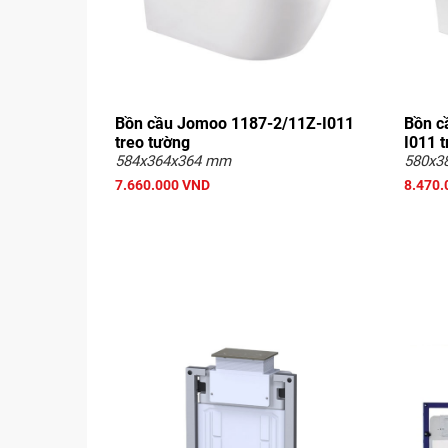
Bồn cầu Jomoo 1187-2/11Z-I011
Bồn c
treo tường
I011 
584x364x364 mm
580x3
7.660.000 VND
8.470.