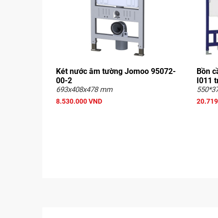
Két nước âm tường Jomoo 95072-
Bồn c
00-2
I011 
693x408x478 mm
550*3
8.530.000 VND
20.719