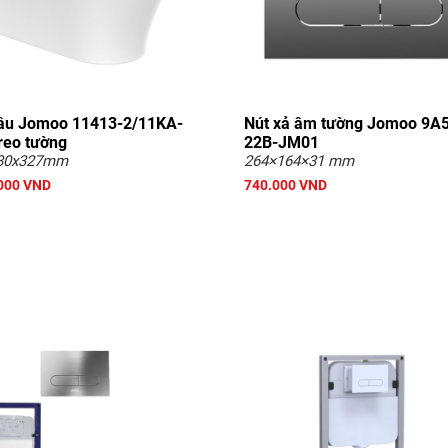
ầu Jomoo 11413-2/11KA-
Nút xả âm tường Jomoo 9A
treo tường
22B-JM01
80x327mm
264×164×31 mm
000 VND
740.000 VND