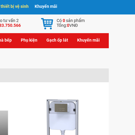
hiết bị vệ sinh
Khuyến mãi
o tư vấn 2
Có
0
sản phẩm
83.750.566
Tổng:
0
VNĐ
nhà bếp
Phụ kiện
Gạch ốp lát
Khuyến mãi