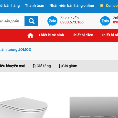
ới bán hàng
Thanh toán
Nhân viên bán hàng online
Combo t
Zalo tư vấn
Zal
0983.573.166
09
Thiết bị vệ sinh
Thiết bị điện
Thiết bị 
ét âm tường JOMOO
iêu khuyến mại
Giá tăng
Giá giảm