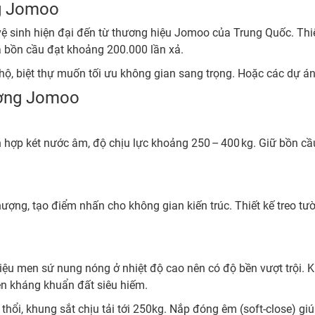
ng Jomoo
 sinh hiện đại đến từ thương hiệu Jomoo của Trung Quốc. Thiết bị
a bồn cầu đạt khoảng 200.000 lần xả.
ộ, biệt thự muốn tối ưu không gian sang trọng. Hoặc các dự án
ường Jomoo
 hợp két nước âm, độ chịu lực khoảng 250 – 400 kg. Giữ bồn cầ
ượng, tạo điểm nhấn cho không gian kiến trúc. Thiết kế treo tườ
ệu men sứ nung nóng ở nhiệt độ cao nên có độ bền vượt trội. K
en kháng khuẩn đất siêu hiếm.
, khung sắt chịu tải tới 250kg. Nắp đóng êm (soft-close) giúp