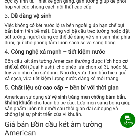
cực kỳ tinh tế. Thiết kế gọn gàng, gắn tường giúp dễ phối
hợp với các phong cách nội thất cao cấp.
3.
Dễ dàng vệ sinh
Việc không có két nước lộ ra bên ngoài giúp hạn chế bụi
bẩn bám trên bề mặt. Cùng với bệ cầu treo tường hoặc đặt
sát tường, người dùng có thể dễ dàng vệ sinh sàn nhà phía
dưới, giữ cho phòng tắm luôn sạch sẽ và sáng bóng.
4.
Công nghệ xả mạnh – tiết kiệm nước
Bồn cầu két âm tường American thường được tích hợp
cơ
chế xả đôi
(Dual Flush), cho phép lựa chọn xả 3L hoặc 6L
tùy vào nhu cầu sử dụng. Nhờ đó, vừa đảm bảo hiệu quả
xả sạch, vừa tiết kiệm lượng nước đáng kể mỗi tháng.
5.
Chất liệu sứ cao cấp – bền bỉ với thời gian
American sử dụng
sứ vệ sinh tráng men chống bám bẩn,
kháng khuẩn
cho toàn bộ bệ cầu. Lớp men sáng bóng giúp
sản phẩm luôn như mới sau thời gian dài sử dụng và
chống lại sự phát triển của vi khuẩn.
Giá bán Bồn cầu két âm tường
Hỗ trợ
American