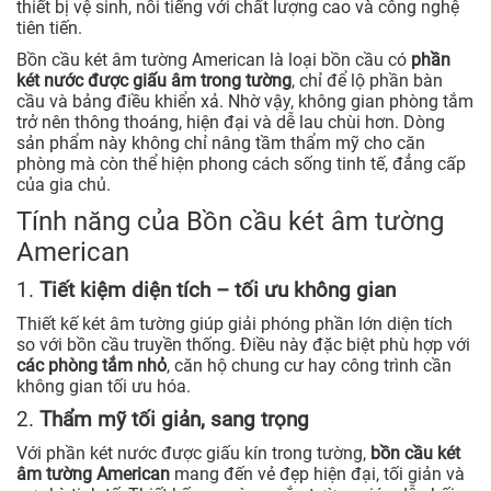
thiết bị vệ sinh, nổi tiếng với chất lượng cao và công nghệ
tiên tiến.
Bồn cầu két âm tường American là loại bồn cầu có
phần
két nước được giấu âm trong tường
, chỉ để lộ phần bàn
cầu và bảng điều khiển xả. Nhờ vậy, không gian phòng tắm
trở nên thông thoáng, hiện đại và dễ lau chùi hơn. Dòng
sản phẩm này không chỉ nâng tầm thẩm mỹ cho căn
phòng mà còn thể hiện phong cách sống tinh tế, đẳng cấp
của gia chủ.
Tính năng của Bồn cầu két âm tường
American
1.
Tiết kiệm diện tích – tối ưu không gian
Thiết kế két âm tường giúp giải phóng phần lớn diện tích
so với bồn cầu truyền thống. Điều này đặc biệt phù hợp với
các phòng tắm nhỏ
, căn hộ chung cư hay công trình cần
không gian tối ưu hóa.
2.
Thẩm mỹ tối giản, sang trọng
Với phần két nước được giấu kín trong tường,
bồn cầu két
âm tường American
mang đến vẻ đẹp hiện đại, tối giản và