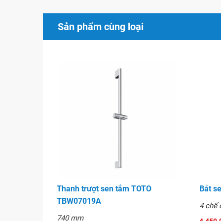
Sản phẩm cùng loại
Thanh trượt sen tắm TOTO
Bát s
TBW07019A
4 chế 
740 mm