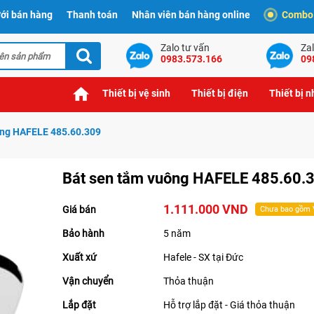
ới bán hàng
Thanh toán
Nhân viên bán hàng online
Combo t
Zalo tư vấn
Zal
0983.573.166
09
Thiết bị vệ sinh
Thiết bị điện
Thiết bị 
ông HAFELE 485.60.309
Bát sen tắm vuông HAFELE 485.60.
1.111.000 VND
Giá bán
Chưa bao gồm
Bảo hành
5 năm
Xuất xứ
Hafele - SX tại Đức
Vận chuyển
Thỏa thuận
Lắp đặt
Hỗ trợ lắp đặt - Giá thỏa thuận