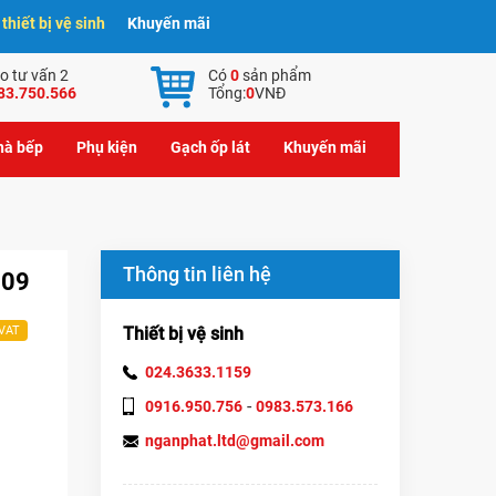
hiết bị vệ sinh
Khuyến mãi
o tư vấn 2
Có
0
sản phẩm
83.750.566
Tổng:
0
VNĐ
nhà bếp
Phụ kiện
Gạch ốp lát
Khuyến mãi
Thông tin liên hệ
309
Thiết bị vệ sinh
 VAT
024.3633.1159
-
0916.950.756
0983.573.166
nganphat.ltd@gmail.com