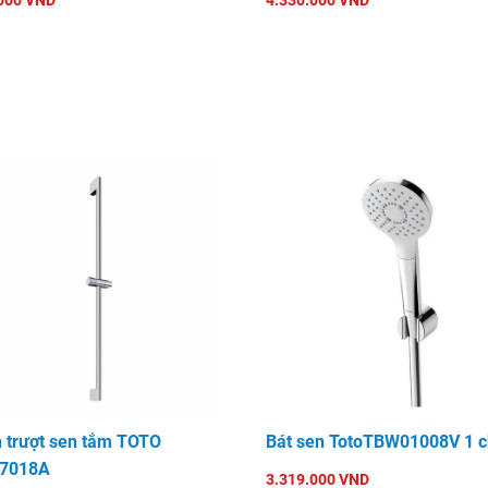
000 VND
4.330.000 VND
 trượt sen tắm TOTO
Bát sen TotoTBW01008V 1 c
7018A
3.319.000 VND