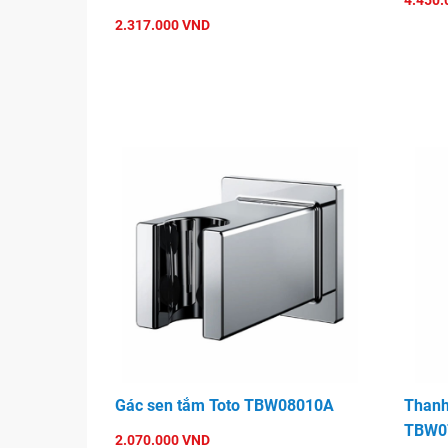
4.450.
Bát sen tắm vuông HAFELE 485.60.309
2.317.000 VND
Gác sen tắm Toto TBW08010A
Thanh
TBW0
2.070.000 VND