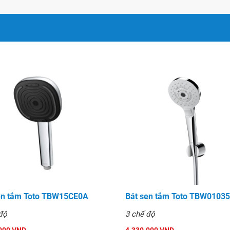
en tắm Toto TBW15CE0A
Bát sen tắm Toto TBW0103
độ
3 chế độ