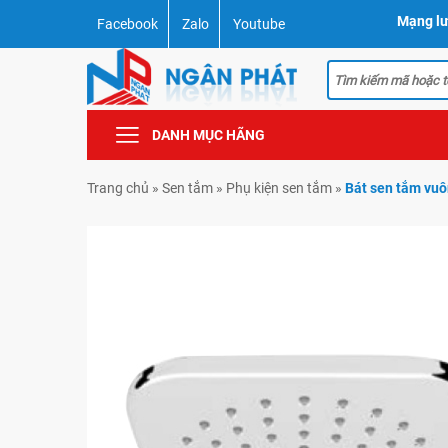
Mạng lư
Facebook
Zalo
Youtube
DANH MỤC HÃNG
Trang chủ
»
Sen tắm
»
Phụ kiện sen tắm
»
Bát sen tắm vu