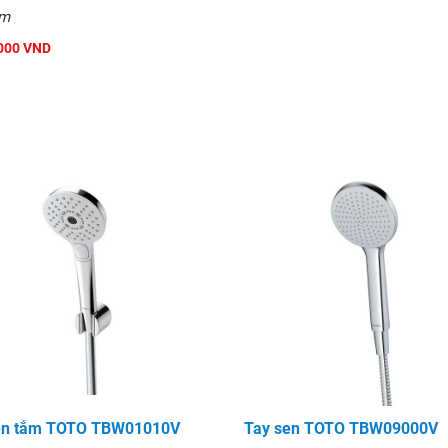
mm
000 VND
en tắm TOTO TBW01010V
Tay sen TOTO TBW09000V