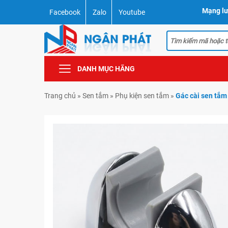
Mạng lư
Facebook
Zalo
Youtube
DANH MỤC HÃNG
Trang chủ
»
Sen tắm
»
Phụ kiện sen tắm
»
Gác cài sen tắm