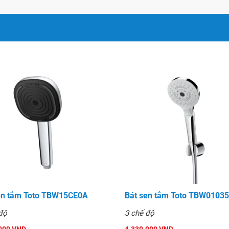
en tắm Toto TBW15CE0A
Bát sen tắm Toto TBW0103
độ
3 chế độ