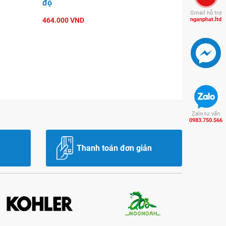
độ
Gmail hỗ trợ
464.000 VND
nganphat.ltd
Zalo tư vấn
0983.750.566
Thanh toán đơn giản