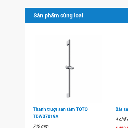
Sản phẩm cùng loại
Thanh trượt sen tắm TOTO
Bát s
TBW07019A
4 chế 
740 mm