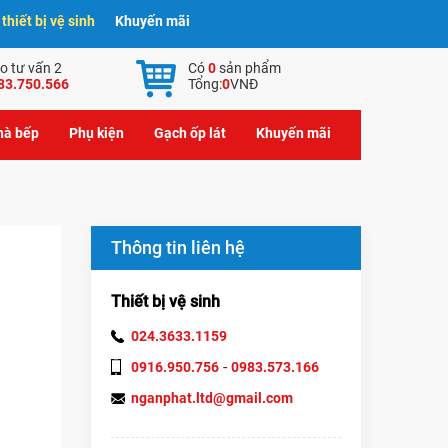
hiết bị vệ sinh
Khuyến mãi
o tư vấn 2
Có
0
sản phẩm
83.750.566
Tổng:
0
VNĐ
nhà bếp
Phụ kiện
Gạch ốp lát
Khuyến mãi
Thông tin liên hệ
Thiết bị vệ sinh
024.3633.1159
-
0916.950.756
0983.573.166
nganphat.ltd@gmail.com