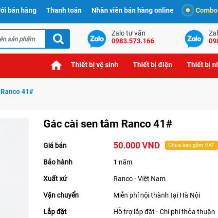
ới bán hàng
Thanh toán
Nhân viên bán hàng online
Combo t
Zalo tư vấn
Zal
0983.573.166
09
Thiết bị vệ sinh
Thiết bị điện
Thiết bị 
 Ranco 41#
Gác cài sen tắm Ranco 41#
50.000 VND
Giá bán
Chưa bao gồm VAT
Bảo hành
1 năm
Xuất xứ
Ranco - Việt Nam
Vận chuyển
Miễn phí nội thành tại Hà Nội
Lắp đặt
Hỗ trợ lắp đặt - Chi phí thỏa thuận