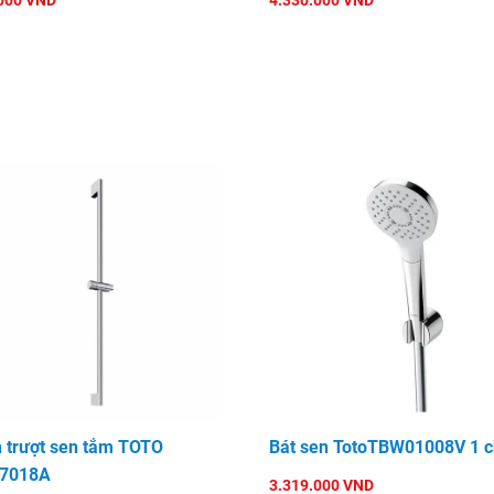
000 VND
4.330.000 VND
 trượt sen tắm TOTO
Bát sen TotoTBW01008V 1 c
7018A
3.319.000 VND