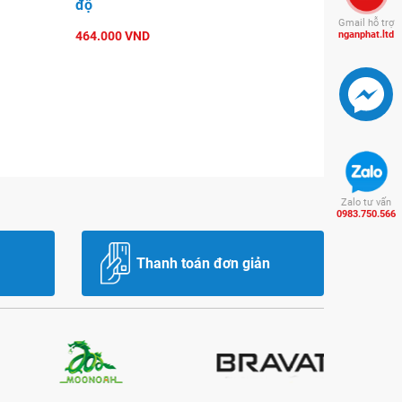
độ
Gmail hỗ trợ
464.000 VND
nganphat.ltd
Zalo tư vấn
0983.750.566
Thanh toán đơn giản