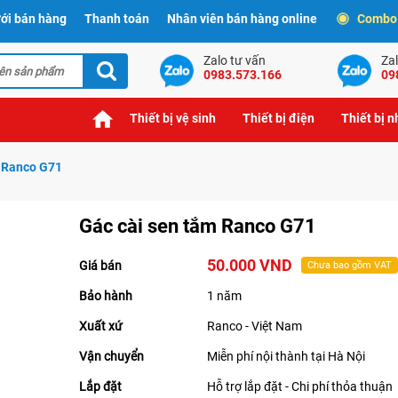
ới bán hàng
Thanh toán
Nhân viên bán hàng online
Combo t
Zalo tư vấn
Zal
0983.573.166
09
Thiết bị vệ sinh
Thiết bị điện
Thiết bị 
m Ranco G71
Gác cài sen tắm Ranco G71
50.000 VND
Giá bán
Chưa bao gồm VAT
Bảo hành
1 năm
Xuất xứ
Ranco - Việt Nam
Vận chuyển
Miễn phí nội thành tại Hà Nội
Lắp đặt
Hỗ trợ lắp đặt - Chi phí thỏa thuận