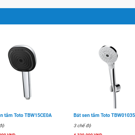
en tắm Toto TBW15CE0A
Bát sen tắm Toto TBW0103
độ
3 chế độ