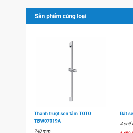
Sản phẩm cùng loại
Thanh trượt sen tắm TOTO
Bát s
TBW07019A
4 chế 
740 mm