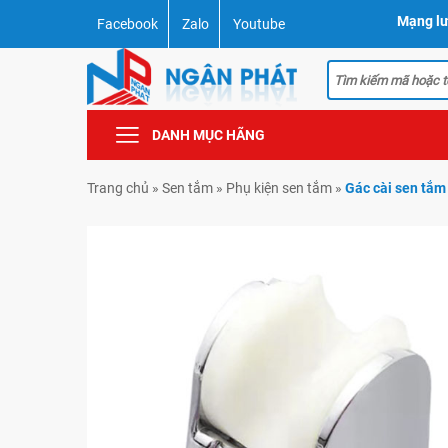
Mạng lư
Facebook
Zalo
Youtube
DANH MỤC HÃNG
Trang chủ
»
Sen tắm
»
Phụ kiện sen tắm
»
Gác cài sen tắ