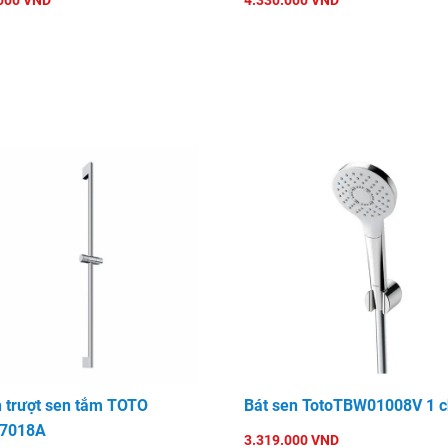
000 VND
4.330.000 VND
 trượt sen tắm TOTO
Bát sen TotoTBW01008V 1 c
7018A
3.319.000 VND