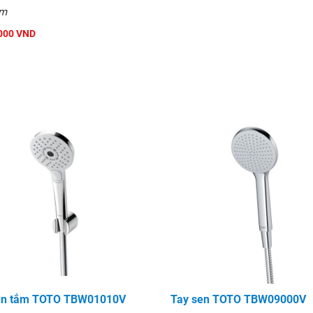
mm
000 VND
en tắm TOTO TBW01010V
Tay sen TOTO TBW09000V