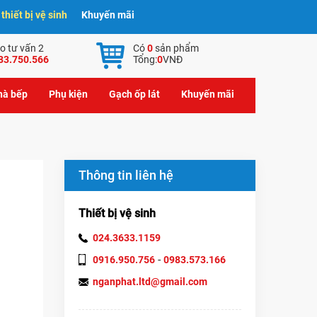
hiết bị vệ sinh
Khuyến mãi
o tư vấn 2
Có
0
sản phẩm
83.750.566
Tổng:
0
VNĐ
nhà bếp
Phụ kiện
Gạch ốp lát
Khuyến mãi
Thông tin liên hệ
Thiết bị vệ sinh
024.3633.1159
-
0916.950.756
0983.573.166
nganphat.ltd@gmail.com