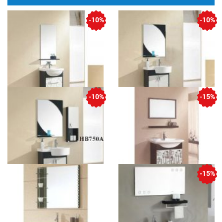
-10%
-10%
-10%
-15%
Bộ tủ chậu SENLI H500E
Bộ tủ chậu SENLI H650A
500 x 450 mm
650 x 560 mm
6.900.000 VND
6.900.000 VND
7.667.000 VND
7.667.000 VND
-15%
Bộ tủ chậu SENLI H650A
Bộ tủ chậu liền gương
(có tủ cạnh )
Senli S800F
650 x 560 mm
Tủ Inox 304 chống nước - 820 x