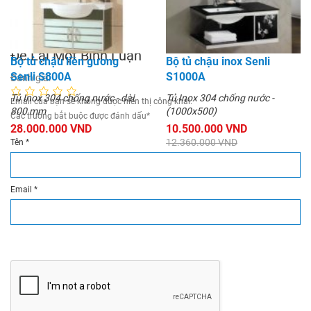
480
7.900.000 VND
8.500.000 VND
8.778.000 VND
10.000.000 VND
Để Lại Một Bình Luận
Bộ tủ chậu liền gương
Bộ tủ chậu inox Senli
Senli S800A
S1000A
Đánh giá:
Tủ Inox 304 chống nước - dài
Tủ Inox 304 chống nước -
Email của bạn sẽ không được hiển thị công khai.
800 mm
(1000x500)
Các trường bắt buộc được đánh dấu
*
28.000.000 VND
10.500.000 VND
12.360.000 VND
Tên
*
Email
*