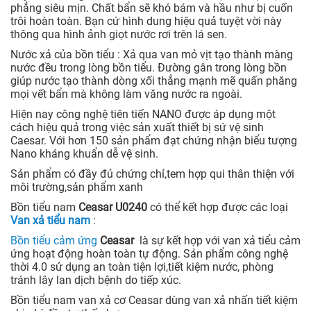
phẳng siêu mịn. Chất bẩn sẽ khó bám và hầu như bị cuốn
trôi hoàn toàn. Bạn cứ hình dung hiệu quả tuyệt vời này
thông qua hình ảnh giọt nước rơi trên lá sen.
Nước xả của bồn tiểu : Xả qua van mỏ vịt tạo thành màng
nước đều trong lòng bồn tiểu. Đường gân trong lòng bồn
giúp nước tạo thành dòng xối thẳng mạnh mẽ quấn phăng
mọi vết bẩn mà không làm văng nước ra ngoài.
Hiện nay công nghệ tiên tiến NANO được áp dụng một
cách hiệu quả trong việc sản xuất thiết bị sứ vệ sinh
Caesar. Với hơn 150 sản phẩm đạt chứng nhận biểu tượng
Nano kháng khuẩn dễ vệ sinh.
Sản phẩm có đầy đủ chứng chỉ,tem hợp qui thân thiện với
môi trường,sản phẩm xanh
Bồn tiểu nam
Ceasar U0240
có thể kết hợp được các loại
Van xả tiểu nam
:
Bồn tiểu cảm ứng
Ceasar
là sự kết hợp với van xả tiểu cảm
ứng hoạt động hoàn toàn tự động. Sản phẩm công nghệ
thời 4.0 sử dụng an toàn tiện lợi,tiết kiệm nước, phòng
tránh lây lan dịch bệnh do tiếp xúc.
Bồn tiểu nam van xả cơ Ceasar dùng van xả nhấn tiết kiệm