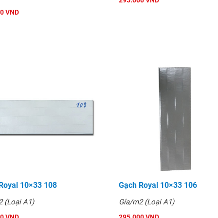
295.000 VND
và tin dùng.
00 VND
Royal 10×33 108
Gạch Royal 10×33 106
 (Loại A1)
Gía/m2 (Loại A1)
00 VND
295.000 VND