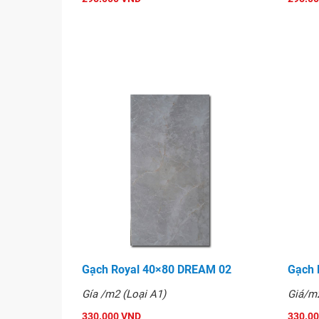
Gạch Royal 60x60 - 60007
Gạch Royal 40×80 DREAM 02
Gạch 
Gía /m2 (Loại A1)
Giá/m2
330.000 VND
330.0