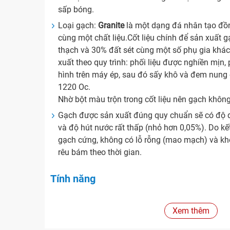
sấp bóng.
Loại gạch:
Granite
là một dạng đá nhân tạo đồn
cùng một chất liệu.Cốt liệu chính để sản xuất 
thạch và 30% đất sét cùng một số phụ gia khá
xuất theo quy trình: phối liệu được nghiền mịn,
hình trên máy ép, sau đó sấy khô và đem nung
1220 Oc.
Nhờ bột màu trộn trong cốt liệu nên gạch khôn
Gạch được sản xuất đúng quy chuẩn sẽ có độ d
và độ hút nước rất thấp (nhỏ hơn 0,05%). Do k
gạch cứng, không có lỗ rỗng (mao mạch) và khô
rêu bám theo thời gian.
Tính năng
Xuất xứ
Xem thêm
Hãng sản xuất:
Royal