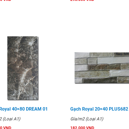
Royal 40×80 DREAM 01
Gạch Royal 20×40 PLUS682
 (Loại A1)
Gía/m2 (Loại A1)
00 VND
182.000 VND