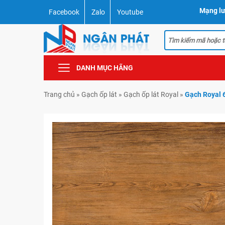
Mạng lư
Facebook
Zalo
Youtube
DANH MỤC HÃNG
Trang chủ
»
Gạch ốp lát
»
Gạch ốp lát Royal
»
Gạch Royal 