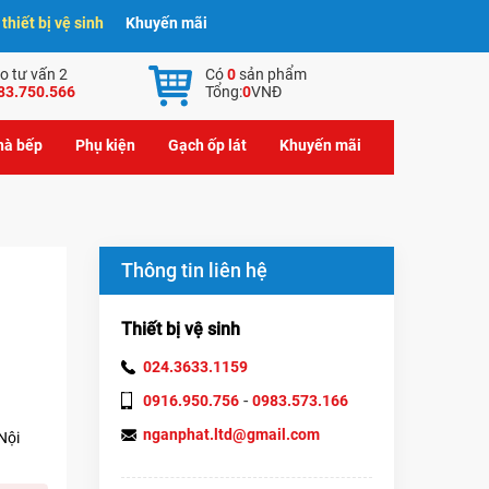
hiết bị vệ sinh
Khuyến mãi
o tư vấn 2
Có
0
sản phẩm
83.750.566
Tổng:
0
VNĐ
nhà bếp
Phụ kiện
Gạch ốp lát
Khuyến mãi
Thông tin liên hệ
Thiết bị vệ sinh
024.3633.1159
-
0916.950.756
0983.573.166
nganphat.ltd@gmail.com
Nội