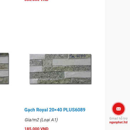
Gạch Royal 20×40 PLUS6089
Gmail hỗ trợ
Gía/m2 (Loại A1)
nganphat.ltd
185.000 VND