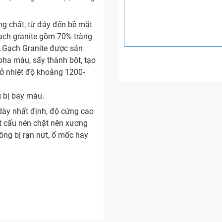
g chất, từ đáy đến bề mặt
gạch granite gồm 70% tràng
c.Gạch Granite được sản
 pha màu, sấy thành bột, tạo
 ở nhiệt độ khoảng 1200-
g bị bay màu.
ày nhất định, độ cứng cao
ết cấu nén chặt nên xương
ng bị rạn nứt, ố mốc hay