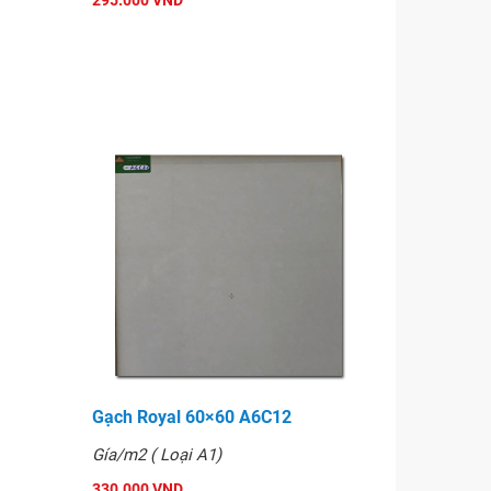
295.000 VND
Gạch Royal 60×60 A6C12
Gía/m2 ( Loại A1)
330.000 VND