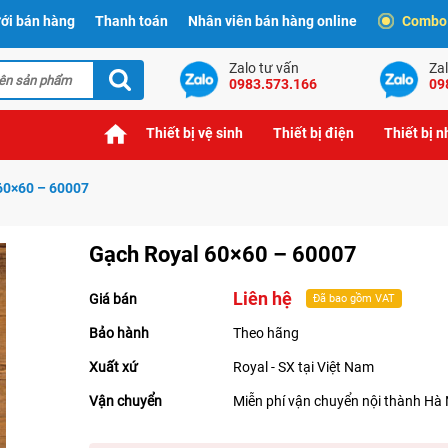
ới bán hàng
Thanh toán
Nhân viên bán hàng online
Combo t
Zalo tư vấn
Zal
0983.573.166
09
Thiết bị vệ sinh
Thiết bị điện
Thiết bị 
60×60 – 60007
Gạch Royal 60×60 – 60007
Liên hệ
Giá bán
Đã bao gồm VAT
Bảo hành
Theo hãng
Xuất xứ
Royal - SX tại Việt Nam
Vận chuyển
Miễn phí vận chuyển nội thành Hà 