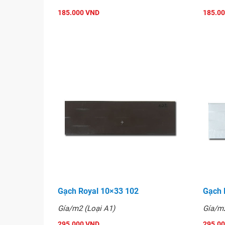
đang là sản phẩm được khách hàng ưa chuộng 
185.000 VND
185.0
Hình ảnh
Gạch Royal 10×33 102
Gạch 
Gía/m2 (Loại A1)
Gía/m2
295.000 VND
295.0