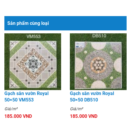
Sản phẩm cùng loại
Gạch sân vườn Royal
Gạch sân vườn Royal
50×50 VM553
50×50 DB510
Giá/m²
Giá/m²
185.000 VND
185.000 VND