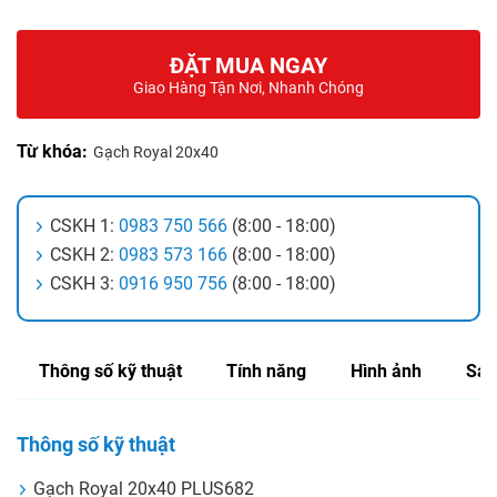
ĐẶT MUA NGAY
Giao Hàng Tận Nơi, Nhanh Chóng
Từ khóa:
Gạch Royal 20x40
CSKH 1:
0983 750 566
(8:00 - 18:00)
CSKH 2:
0983 573 166
(8:00 - 18:00)
CSKH 3:
0916 950 756
(8:00 - 18:00)
Thông số kỹ thuật
Tính năng
Hình ảnh
Sản
Thông số kỹ thuật
Gạch Royal 20x40 PLUS682