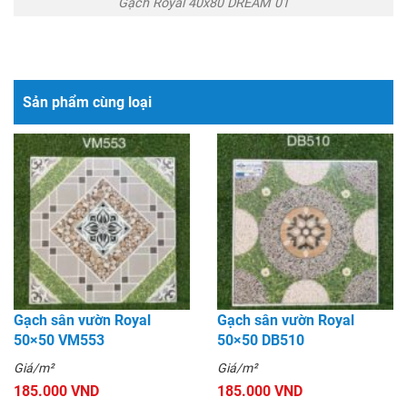
Gạch Royal 40x80 DREAM 01
Sản phẩm cùng loại
Gạch sân vườn Royal
Gạch sân vườn Royal
50×50 VM553
50×50 DB510
Giá/m²
Giá/m²
185.000 VND
185.000 VND