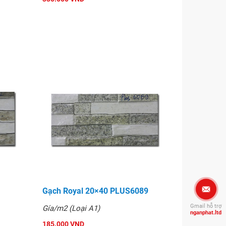
Gạch Royal 20×40 PLUS6089
Gmail hỗ trợ
Gía/m2 (Loại A1)
nganphat.ltd
185.000 VND