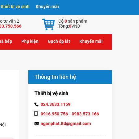
hiết bị vệ sinh
Khuyến mãi
o tư vấn 2
Có
0
sản phẩm
83.750.566
Tổng:
0
VNĐ
nhà bếp
Phụ kiện
Gạch ốp lát
Khuyến mãi
Thông tin liên hệ
Thiết bị vệ sinh
024.3633.1159
-
0916.950.756
0983.573.166
nganphat.ltd@gmail.com
Nội