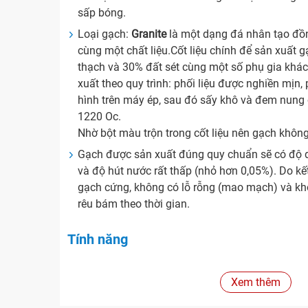
sấp bóng.
Loại gạch:
Granite
là một dạng đá nhân tạo đồn
cùng một chất liệu.Cốt liệu chính để sản xuất 
thạch và 30% đất sét cùng một số phụ gia khá
xuất theo quy trình: phối liệu được nghiền mịn,
hình trên máy ép, sau đó sấy khô và đem nung
1220 Oc.
Nhờ bột màu trộn trong cốt liệu nên gạch khôn
Gạch được sản xuất đúng quy chuẩn sẽ có độ d
và độ hút nước rất thấp (nhỏ hơn 0,05%). Do k
gạch cứng, không có lỗ rỗng (mao mạch) và khô
rêu bám theo thời gian.
Tính năng
Xuất xứ
Xem thêm
Hãng sản xuất:
Royal