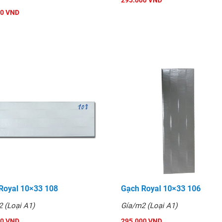
295.000 VND
và tin dùng.
00 VND
Royal 10×33 108
Gạch Royal 10×33 106
 (Loại A1)
Gía/m2 (Loại A1)
00 VND
295.000 VND