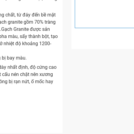
g chất, từ đáy đến bề mặt
gạch granite gồm 70% tràng
c.Gạch Granite được sản
 pha màu, sấy thành bột, tạo
 ở nhiệt độ khoảng 1200-
g bị bay màu.
ày nhất định, độ cứng cao
ết cấu nén chặt nên xương
ng bị rạn nứt, ố mốc hay