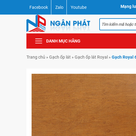
Mạng lư
Facebook
Zalo
Youtube
DANH MỤC HÃNG
Trang chủ
»
Gạch ốp lát
»
Gạch ốp lát Royal
»
Gạch Royal 