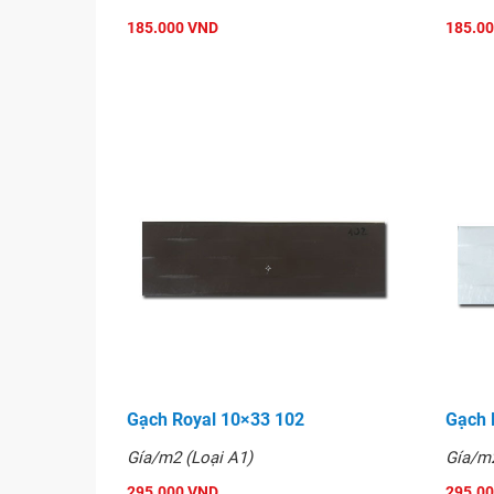
đang là sản phẩm được khách hàng ưa chuộng 
185.000 VND
185.0
Hình ảnh
Gạch Royal 10×33 102
Gạch 
Gía/m2 (Loại A1)
Gía/m2
295.000 VND
295.0