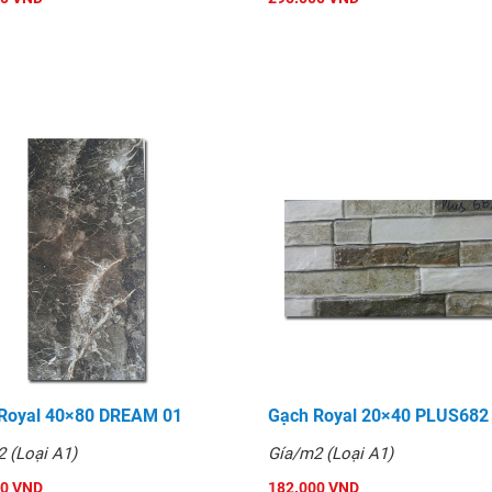
Royal 40×80 DREAM 01
Gạch Royal 20×40 PLUS682
 (Loại A1)
Gía/m2 (Loại A1)
00 VND
182.000 VND