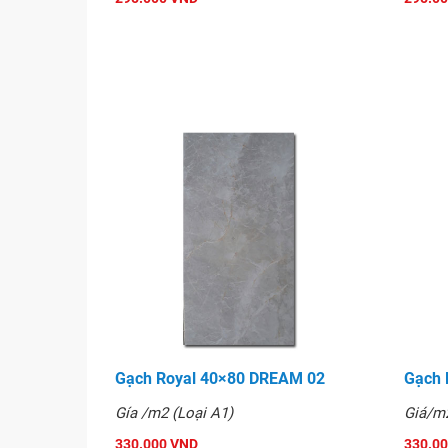
Gạch Royal 60x60 - 60002
Gạch Royal 40×80 DREAM 02
Gạch 
Gía /m2 (Loại A1)
Giá/m2
330.000 VND
330.0