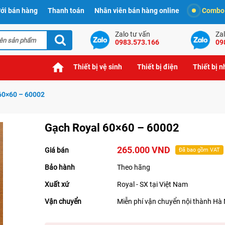
ới bán hàng
Thanh toán
Nhân viên bán hàng online
Combo t
Zalo tư vấn
Zal
0983.573.166
09
Thiết bị vệ sinh
Thiết bị điện
Thiết bị 
60×60 – 60002
Gạch Royal 60×60 – 60002
265.000 VND
Giá bán
Đã bao gồm VAT
Bảo hành
Theo hãng
Xuất xứ
Royal - SX tại Việt Nam
Vận chuyển
Miễn phí vận chuyển nội thành Hà 