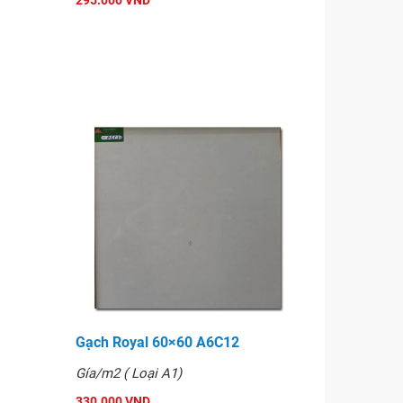
295.000 VND
Gạch Royal 60×60 A6C12
Gía/m2 ( Loại A1)
330.000 VND