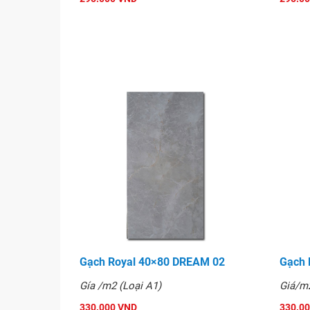
Gạch Royal 60x60 - 69810
Gạch Royal 40×80 DREAM 02
Gạch 
Gía /m2 (Loại A1)
Giá/m2
330.000 VND
330.0