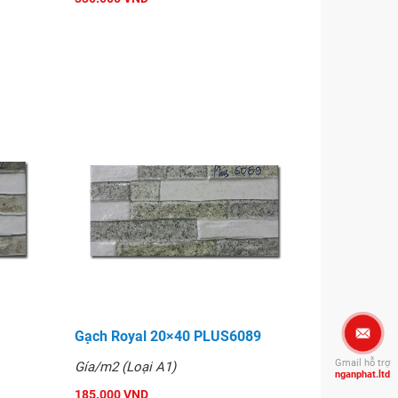
Gạch Royal 20×40 PLUS6089
Gmail hỗ trợ
Gía/m2 (Loại A1)
nganphat.ltd
185.000 VND