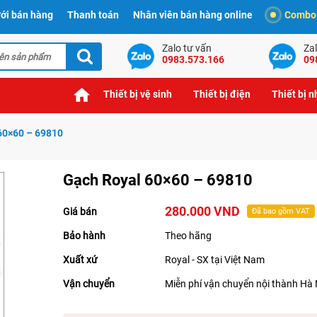
ới bán hàng
Thanh toán
Nhân viên bán hàng online
Combo t
Zalo tư vấn
Zal
0983.573.166
09
Thiết bị vệ sinh
Thiết bị điện
Thiết bị 
60×60 – 69810
Gạch Royal 60×60 – 69810
280.000 VND
Giá bán
Đã bao gồm VAT
Bảo hành
Theo hãng
Xuất xứ
Royal - SX tại Việt Nam
Vận chuyển
Miễn phí vận chuyển nội thành Hà 