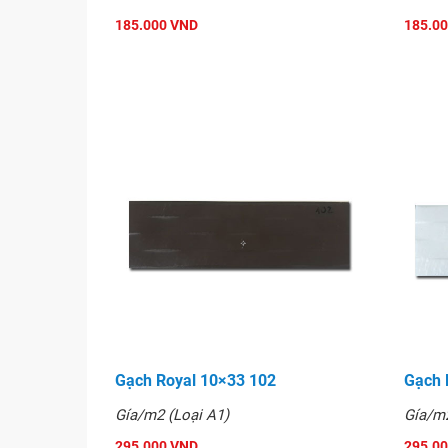
đang là sản phẩm được khách hàng ưa chuộng 
185.000 VND
185.0
Hình ảnh
Gạch Royal 10×33 102
Gạch 
Gía/m2 (Loại A1)
Gía/m2
295.000 VND
295.0