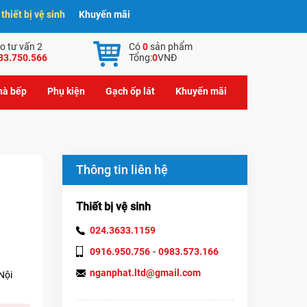
hiết bị vệ sinh
Khuyến mãi
o tư vấn 2
Có
0
sản phẩm
83.750.566
Tổng:
0
VNĐ
nhà bếp
Phụ kiện
Gạch ốp lát
Khuyến mãi
Thông tin liên hệ
Thiết bị vệ sinh
024.3633.1159
-
0916.950.756
0983.573.166
nganphat.ltd@gmail.com
Nội