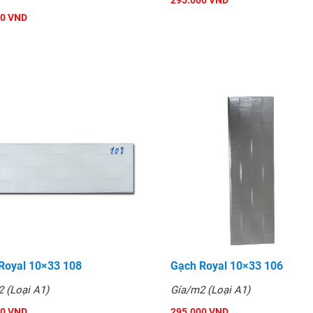
295.000 VND
và tin dùng.
00 VND
Royal 10×33 108
Gạch Royal 10×33 106
 (Loại A1)
Gía/m2 (Loại A1)
00 VND
295.000 VND