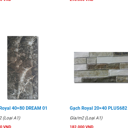
Royal 40×80 DREAM 01
Gạch Royal 20×40 PLUS682
 (Loại A1)
Gía/m2 (Loại A1)
00 VND
182.000 VND