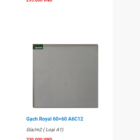
295.000 VND
Gạch Royal 60×60 A6C12
Gía/m2 ( Loại A1)
330.000 VND