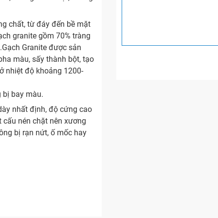
g chất, từ đáy đến bề mặt
gạch granite gồm 70% tràng
c.Gạch Granite được sản
 pha màu, sấy thành bột, tạo
 ở nhiệt độ khoảng 1200-
g bị bay màu.
ày nhất định, độ cứng cao
ết cấu nén chặt nên xương
ng bị rạn nứt, ố mốc hay