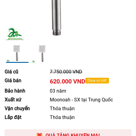
Giá cũ
7.750.000 VND
Giá bán
620.000 VND
Chưa có VAT
Bảo hành
03 năm
Xuất xứ
Moonoah - SX tại Trung Quốc
Vận chuyển
Thỏa thuận
Lắp đặt
Thỏa thuận
QUÀ TẶNG KHUYẾN MẠI