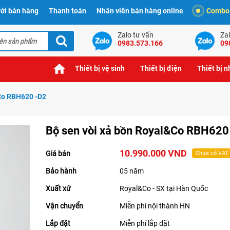
ới bán hàng
Thanh toán
Nhân viên bán hàng online
Combo t
Zalo tư vấn
Zal
0983.573.166
09
Thiết bị vệ sinh
Thiết bị điện
Thiết bị 
&Co RBH620 -D2
Bộ sen vòi xả bồn Royal&Co RBH620
10.990.000 VND
Giá bán
Chưa có VAT
Bảo hành
05 năm
Xuất xứ
Royal&Co - SX tại Hàn Quốc
Vận chuyển
Miễn phí nội thành HN
Lắp đặt
Miễn phí lắp đặt