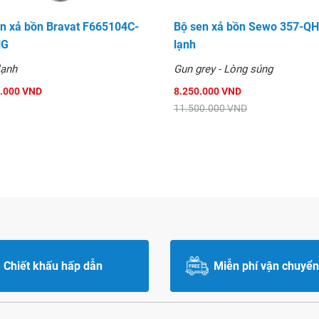
en xả bồn Bravat F665104C-
Bộ sen xả bồn Sewo 357-QH
NG
lạnh
lạnh
Gun grey - Lòng súng
.000 VND
8.250.000 VND
11.500.000 VND
Chiết khấu hấp dẫn
Miễn phí vận chuyển