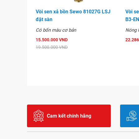
Vòi sen xả bồn Sewo 81027G LSJ
Vòi s
đặt sàn
B3-E
Có bốn màu cơ bản
Nóng 
15.500.000 VND
22.286
19.500.000 VND
Cam kết chính hãng