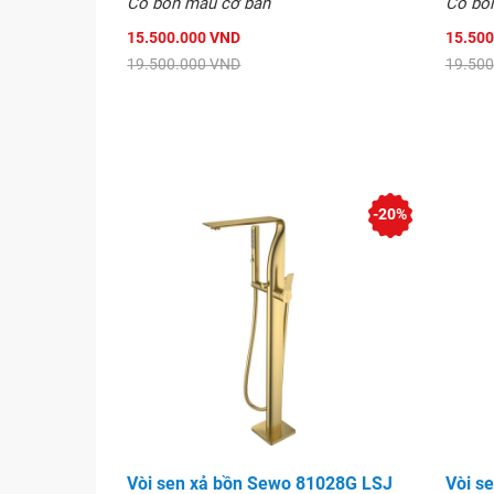
Có bốn mầu cơ bản
Có bố
15.500.000 VND
15.500
19.500.000 VND
19.500
-20%
Vòi sen xả bồn Sewo 81028G LSJ
Vòi s