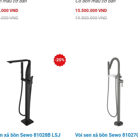
n mầu cơ bản
Có bốn mầu cơ bản
.000 VND
15.500.000 VND
.000 VND
19.500.000 VND
-20%
en xả bồn Sewo 81028B LSJ
Vòi sen xả bồn Sewo 81027