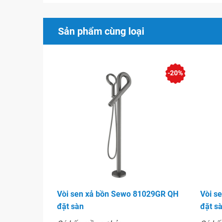
Sản phẩm cùng loại
-20%
Vòi sen xả bồn Sewo 81029GR QH
Vòi s
đặt sàn
đặt s