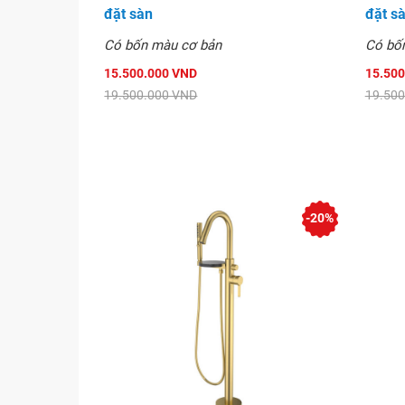
đặt sàn
đặt s
Có bốn màu cơ bản
Có bố
15.500.000 VND
15.500
19.500.000 VND
19.500
-20%