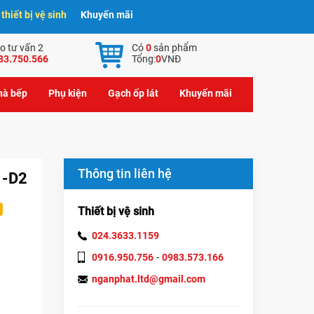
hiết bị vệ sinh
Khuyến mãi
o tư vấn 2
Có
0
sản phẩm
83.750.566
Tổng:
0
VNĐ
nhà bếp
Phụ kiện
Gạch ốp lát
Khuyến mãi
Thông tin liên hệ
 -D2
Thiết bị vệ sinh
024.3633.1159
-
0916.950.756
0983.573.166
nganphat.ltd@gmail.com