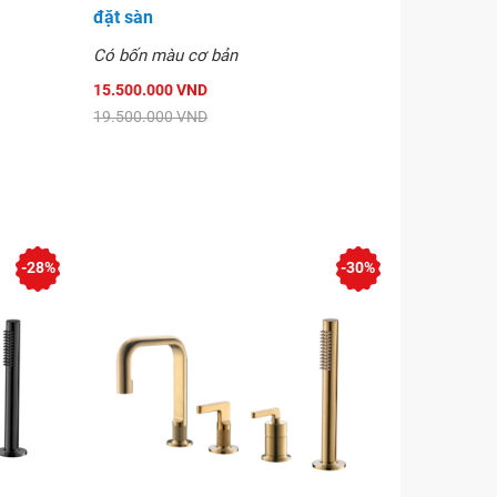
đặt sàn
Có bốn màu cơ bản
15.500.000 VND
19.500.000 VND
-28%
-30%