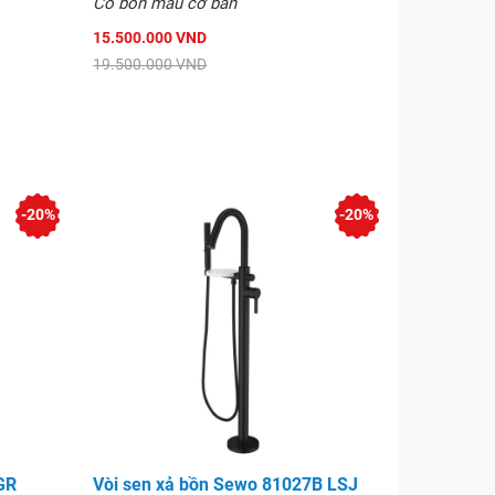
Có bốn màu cơ bản
15.500.000 VND
19.500.000 VND
-20%
-20%
GR
Vòi sen xả bồn Sewo 81027B LSJ