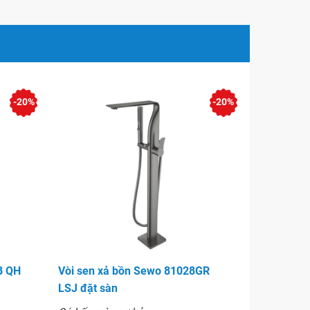
-20%
-20%
B QH
Vòi sen xả bồn Sewo 81028GR
LSJ đặt sàn