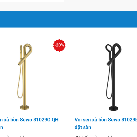
-20%
en xả bồn Sewo 81029G QH
Vòi sen xả bồn Sewo 81029
àn
đặt sàn