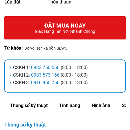
Lắp đặt
Thỏa thuận
ĐẶT MUA NGAY
Giao Hàng Tận Nơi, Nhanh Chóng
Từ khóa:
Bộ vòi sen xả bồn SEWO
CSKH 1:
0983 750 566
(8:00 - 18:00)
CSKH 2:
0983 573 166
(8:00 - 18:00)
CSKH 3:
0916 950 756
(8:00 - 18:00)
Thông số kỹ thuật
Tính năng
Hình ảnh
Sản
Thông số kỹ thuật