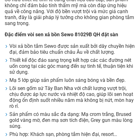
không chỉ đảm bảo tính thẩm mỹ mà còn đáp ứng hiệu
quả về công năng. Với độ bền vượt trội và mức giá cạnh
tranh, đây là giải pháp lý tưởng cho không gian phòng tắm
sang trọng.
Đặc điểm vòi sen xả bồn Sewo 81029B QH đặt sàn
Vòi xả bồn tắm Sewo được sản xuất bởi dây chuyền hiện
đại, đảm bảo tiêu chuẩn châu Âu về chất lượng.
Thiết kế độc đáo sang trọng kết hợp các các đường nét
uốn cong tại các góc mang đến sự tinh tế, thuận tiện khi
sử dụng.
Mạ 5 lớp giúp sản phẩm luôn sáng bóng và bền đẹp.
Lõi sen gốm sứ Tây Ban Nha với chất lượng vượt trội,
chịu được áp lực nước và nhiệt độ cao, giúp lõi sen hoạt
động ổn định suốt nhiều năm mà không bị nứt, mòn hay
rò rỉ.
Sản phẩm có màu sắc đa dạng: Mạ crom trắng, Brused
gold vàng mờ, đen mạ sơn tích điện, Grey gun màu lòng
súng.
Phù hợp: Khách sạn, phòng tắm hiện đại, resort…