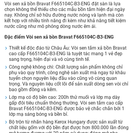
Vòi sen xả bồn Bravat F665104C-B3-ENG đặt sàn là lựa
chọn không thể thiếu cho các mẫu bồn tắm hiện đại ngày
nay. Không chỉ sở hữu đường nước nóng và lạnh mà còn
kết hợp với nhiều tính năng đi kèm như khả năng tiết kiệm
nước cũng như mô phỏng dòng nước êm ái.
Đặc điểm Vòi sen xả bồn Bravat F665104C-B3-ENG
Thiết kế độc đáo từ Châu Âu: Vòi sen tắm xả bồn Bravat
cao cấp F665104C-B3-ENG là tuyệt tác mang 1 vẻ đẹp
sang trọng, hiện đại và vô cùng tinh tế.
Công nghệ không chì: Chất lượng sản phẩm không chỉ
phụ vào quy trình, công nghệ sản xuất mà ngay từ khâu
tuyển chọn nguyên liệu đầu vào cũng vô cùng quan
trọng. Và nguyên liệu cốt lõi để sản xuất dòng sen vòi chỉ
bao gồm đồng và kẽm.
Lớp mạ có độ bền cao: 200h thử muối và lớp mạ dày
gấp đôi tiêu chuẩn thông thường. Vòi sen tắm cao cấp
Bravat F665104C-B3-ENG được bảo vệ chắc chắn bởi 1
lớp mạ sáng bóng và bền bỉ.
Bộ trộn từ nhãn hàng Kerox Hungary được sản xuất từ
chất liệu gốm với độ bền đạt được hơn 800.000 lần đóng