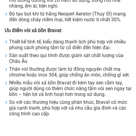
mở tương đương với 20 năm sử dụng; đóng mở nhẹ
nhàng, êm ái, tiện nghi.
Bộ tạo bọt khí từ hãng Neoperl Aerator (Thụy Sĩ) mang
đến dòng chảy mềm mại, tiết kiệm nước ít nhất 30%.
Ưu điểm vòi xả bồn Bravat
Thiết kế tinh tế, kiểu dáng thanh lịch phù hợp với nhiều
phong cách phòng tắm từ cổ điển đến hiện đại.
Sản xuất theo qui trình được giám sát chất lượng của
Châu Âu
Thân vòi thường được làm từ đồng nguyên chất mạ
chrome hoặc inox 304, giúp chống ăn mòn, chống gỉ sét.
Nhiều mẫu vòi xả bồn Bravat đi kèm tay sen cầm tay,
giúp người dùng có thêm chức năng tắm vòi sen ngay tại
bồn – tiện lợi và linh hoạt hơn trong sử dụng.
So với các thương hiệu cùng phân khúc, Bravat có mức
giá cạnh tranh, phù hợp với cả nhu cầu gia đình và các
công trình cao cấp.