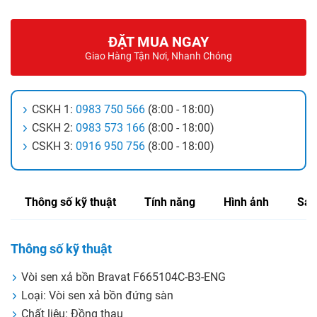
ĐẶT MUA NGAY
Giao Hàng Tận Nơi, Nhanh Chóng
CSKH 1:
0983 750 566
(8:00 - 18:00)
CSKH 2:
0983 573 166
(8:00 - 18:00)
CSKH 3:
0916 950 756
(8:00 - 18:00)
Thông số kỹ thuật
Tính năng
Hình ảnh
Sản
Thông số kỹ thuật
Vòi sen xả bồn Bravat F665104C-B3-ENG
Loại: Vòi sen xả bồn đứng sàn
Chất liệu: Đồng thau