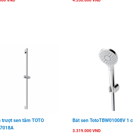
000 VND
4.330.000 VND
 trượt sen tắm TOTO
Bát sen TotoTBW01008V 1 c
7018A
3.319.000 VND