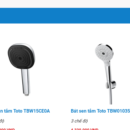
en tắm Toto TBW15CE0A
Bát sen tắm Toto TBW0103
4
độ
3 chế độ