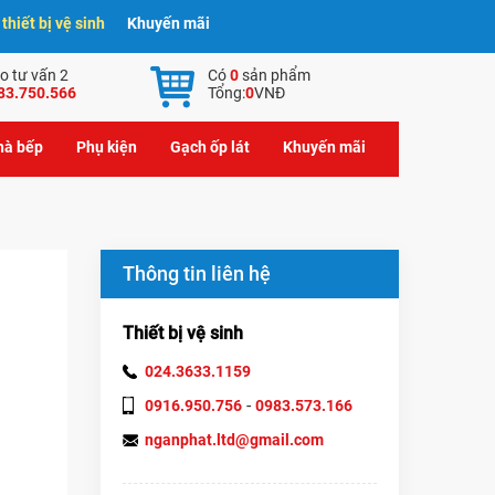
hiết bị vệ sinh
Khuyến mãi
o tư vấn 2
Có
0
sản phẩm
83.750.566
Tổng:
0
VNĐ
nhà bếp
Phụ kiện
Gạch ốp lát
Khuyến mãi
Thông tin liên hệ
Thiết bị vệ sinh
024.3633.1159
-
0916.950.756
0983.573.166
nganphat.ltd@gmail.com