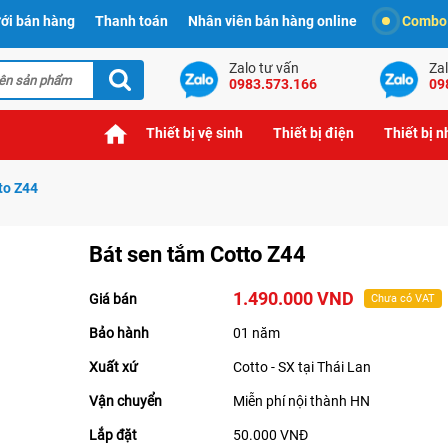
ới bán hàng
Thanh toán
Nhân viên bán hàng online
Combo t
Zalo tư vấn
Zal
0983.573.166
09
Thiết bị vệ sinh
Thiết bị điện
Thiết bị 
to Z44
Bát sen tắm Cotto Z44
1.490.000 VND
Giá bán
Chưa có VAT
Bảo hành
01 năm
Xuất xứ
Cotto - SX tại Thái Lan
Vận chuyển
Miễn phí nội thành HN
Lắp đặt
50.000 VNĐ