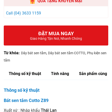
QUÀ TẶNG KHUYẾN MẠI
Call (04) 3633 1159
ĐẶT MUA NGAY
Giao Hàng Tận Nơi, Nhanh Chóng
Từ khóa:
,
,
Dây bát sen tắm
Dây bát sen tắm COTTO
Phụ kiện sen
tắm
Thông số kỹ thuật
Tính năng
Sản phẩm cùng lo
Thông số kỹ thuật
Bát sen tắm Cotto Z89
Xuất xứ : Nhập khẩu
Thái Lan