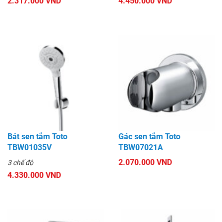
2.317.000 VND
4.450.000 VND
Bát sen tắm Toto
Gác sen tắm Toto
TBW01035V
TBW07021A
2.070.000 VND
3 chế độ
4.330.000 VND