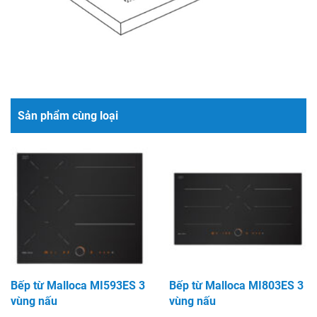
Sản phẩm cùng loại
Bếp từ Malloca MI593ES 3
Bếp từ Malloca MI803ES 3
vùng nấu
vùng nấu