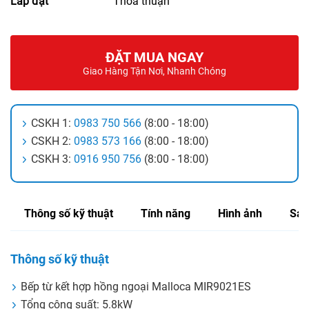
Lắp đặt
Thỏa thuận
ĐẶT MUA NGAY
Giao Hàng Tận Nơi, Nhanh Chóng
CSKH 1:
0983 750 566
(8:00 - 18:00)
CSKH 2:
0983 573 166
(8:00 - 18:00)
CSKH 3:
0916 950 756
(8:00 - 18:00)
Thông số kỹ thuật
Tính năng
Hình ảnh
Sản
Thông số kỹ thuật
Bếp từ kết hợp hồng ngoại Malloca MIR9021ES
Tổng công suất: 5.8kW