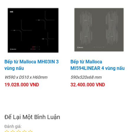
Bếp từ Malloca MH03IN 3
Bếp từ Malloca
vùng nấu
MI594LINEAR 4 vùng nấu
W590 x D510 x H60mm
590x520x68 mm
19.028.000 VND
32.400.000 VND
Để Lại Một Bình Luận
Đánh giá: