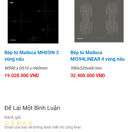
Bếp từ Malloca MH03IN 3
Bếp từ Malloca
vùng nấu
MI594LINEAR 4 vùng nấu
W590 x D510 x H60mm
590x520x68 mm
19.028.000 VND
32.400.000 VND
Để Lại Một Bình Luận
Đánh giá:
Email của bạn sẽ không được hiển thị công khai.