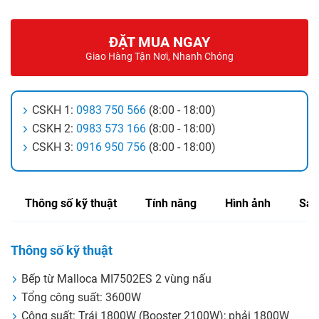
ĐẶT MUA NGAY
Giao Hàng Tận Nơi, Nhanh Chóng
CSKH 1:
0983 750 566
(8:00 - 18:00)
CSKH 2:
0983 573 166
(8:00 - 18:00)
CSKH 3:
0916 950 756
(8:00 - 18:00)
Thông số kỹ thuật
Tính năng
Hình ảnh
Sản
Thông số kỹ thuật
Bếp từ Malloca MI7502ES 2 vùng nấu
Tổng công suất: 3600W
Công suất: Trái 1800W (Booster 2100W); phải 1800W