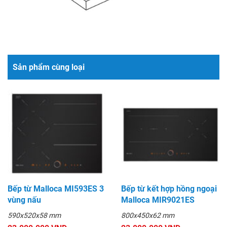
Sản phẩm cùng loại
Bếp từ Malloca MI593ES 3
Bếp từ kết hợp hồng ngoại
vùng nấu
Malloca MIR9021ES
590x520x58 mm
800x450x62 mm