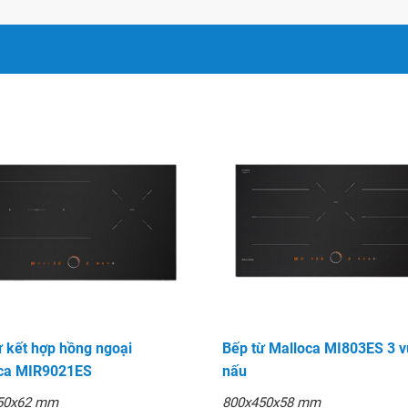
ừ kết hợp hồng ngoại
Bếp từ Malloca MI803ES 3 
ca MIR9021ES
nấu
50x62 mm
800x450x58 mm