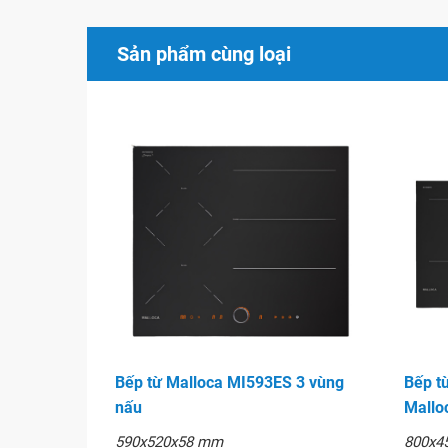
Sản phẩm cùng loại
Bếp từ Malloca MI593ES 3 vùng
Bếp t
nấu
Mallo
590x520x58 mm
800x4