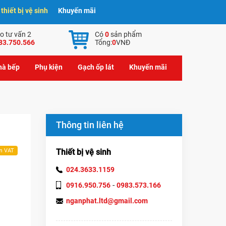
hiết bị vệ sinh
Khuyến mãi
o tư vấn 2
Có
0
sản phẩm
83.750.566
Tổng:
0
VNĐ
nhà bếp
Phụ kiện
Gạch ốp lát
Khuyến mãi
Thông tin liên hệ
Thiết bị vệ sinh
m VAT
024.3633.1159
-
0916.950.756
0983.573.166
nganphat.ltd@gmail.com