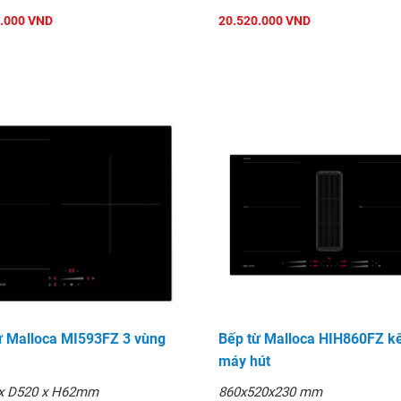
.000 VND
20.520.000 VND
ừ Malloca MI593FZ 3 vùng
Bếp từ Malloca HIH860FZ kế
máy hút
x D520 x H62mm
860x520x230 mm