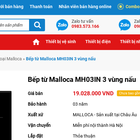
ới bán hàng
Thanh toán
Nhân viên bán hàng online
Combo t
Zalo tư vấn
Zal
0983.573.166
09
Thiết bị vệ sinh
Thiết bị điện
Thiết bị 
oại Malloca
»
Bếp từ Malloca MH03IN 3 vùng nấu
Bếp từ Malloca MH03IN 3 vùng nấu
19.028.000 VND
Giá bán
Chưa bao gồ
Bảo hành
03 năm
Xuất xứ
MALLOCA - Sản xuất tại Châu Âu
Vận chuyển
Miễn phí nội thành Hà Nội
Lắp đặt
Thỏa thuận