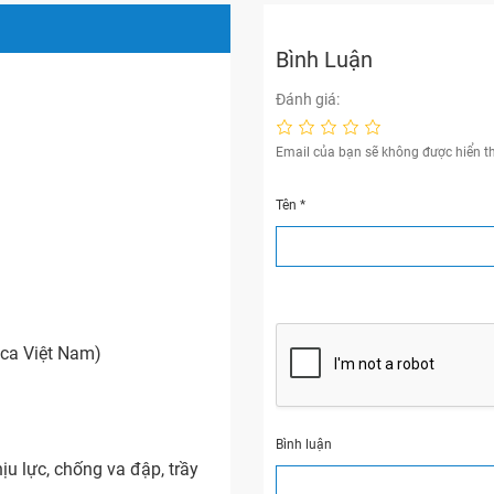
Bình Luận
Đánh giá:
Email của bạn sẽ không được hiển th
Tên
*
oca Việt Nam)
Bình luận
hịu lực, chống va đập, trầy