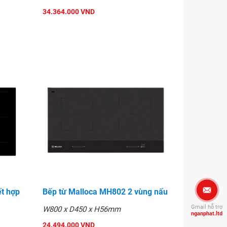
34.364.000 VND
t hợp
Bếp từ Malloca MH802 2 vùng nấu
Gmail hỗ trợ
W800 x D450 x H56mm
nganphat.ltd
24.494.000 VND