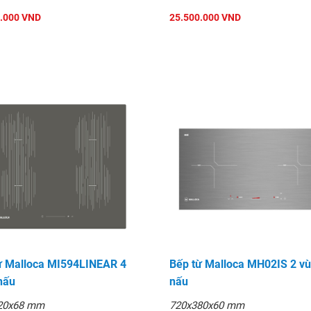
.000 VND
25.500.000 VND
ừ Malloca MI594LINEAR 4
Bếp từ Malloca MH02IS 2 v
nấu
nấu
20x68 mm
720x380x60 mm