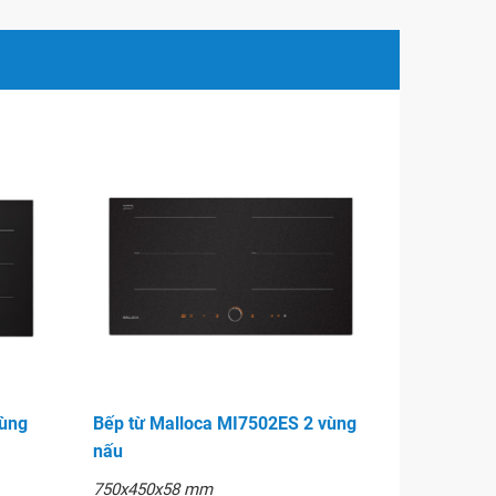
vùng
Bếp từ Malloca MI7502ES 2 vùng
nấu
750x450x58 mm