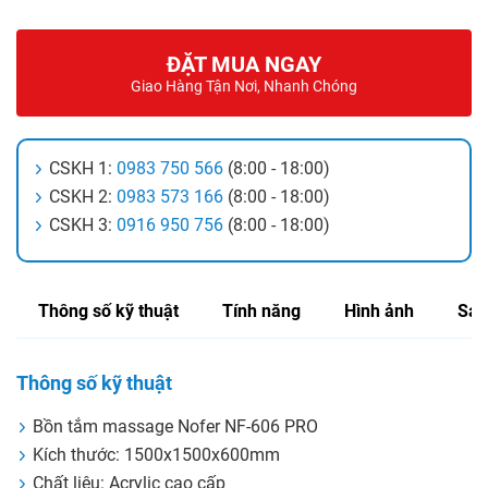
ĐẶT MUA NGAY
Giao Hàng Tận Nơi, Nhanh Chóng
CSKH 1:
0983 750 566
(8:00 - 18:00)
CSKH 2:
0983 573 166
(8:00 - 18:00)
CSKH 3:
0916 950 756
(8:00 - 18:00)
Thông số kỹ thuật
Tính năng
Hình ảnh
Sản
Thông số kỹ thuật
Bồn tắm massage Nofer NF-606 PRO
Kích thước: 1500x1500x600mm
Chất liệu: Acrylic cao cấp