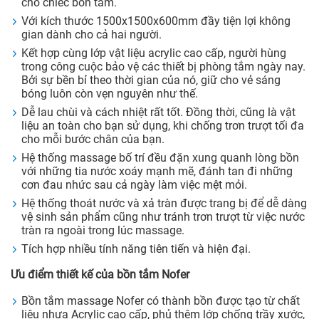
cho chiếc bồn tắm.
Với kích thước 1500x1500x600mm đầy tiện lợi không
gian dành cho cả hai người.
Kết hợp cùng lớp vật liệu acrylic cao cấp, người hùng
trong công cuộc bảo vệ các thiết bị phòng tắm ngày nay.
Bởi sự bền bỉ theo thời gian của nó, giữ cho vẻ sáng
bóng luôn còn vẹn nguyên như thế.
Dễ lau chùi và cách nhiệt rất tốt. Đồng thời, cũng là vật
liệu an toàn cho bạn sử dụng, khi chống trơn trượt tối đa
cho mỗi bước chân của bạn.
Hệ thống massage bố trí đều đặn xung quanh lòng bồn
với những tia nước xoáy mạnh mẽ, đánh tan đi những
cơn đau nhức sau cả ngày làm việc mệt mỏi.
Hệ thống thoát nước và xả tràn được trang bị để dễ dàng
vệ sinh sản phẩm cũng như tránh trơn trượt từ việc nước
tràn ra ngoài trong lúc massage.
Tích hợp nhiều tính năng tiên tiến và hiện đại.
Ưu điểm thiết kế của bồn tắm Nofer
Bồn tắm massage Nofer có thành bồn được tạo từ chất
liệu nhựa Acrylic cao cấp, phủ thêm lớp chống trầy xước,