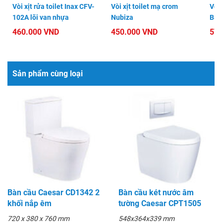
Vòi xịt rửa toilet Inax CFV-
Vòi xịt toilet mạ crom
Vòi 
102A lõi van nhựa
Nubiza
BS
460.000 VND
450.000 VND
57
Sản phẩm cùng loại
Bàn cầu Caesar CD1342 2
Bàn cầu két nước âm
khối nắp êm
tường Caesar CPT1505
720 x 380 x 760 mm
548x364x339 mm