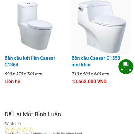
Bàn cầu két liền Caesar
Bồn cầu Caesar C1353
C1364
một khối
Hỗ trợ
690 x 370 x 740 mm
710 x 500 x 640 mm
Liên hệ
13.662.000 VND
Để Lại Một Bình Luận
Đánh giá: