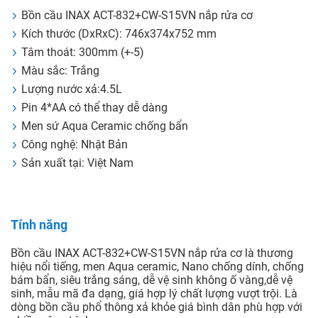
Bồn cầu INAX ACT-832+CW-S15VN nắp rửa cơ
Kích thước (DxRxC): 746x374x752 mm
Tâm thoát: 300mm (+-5)
Màu sắc: Trắng
Lượng nước xả:4.5L
Pin 4*AA có thể thay dễ dàng
Men sứ Aqua Ceramic chống bẩn
Công nghệ: Nhật Bản
Sản xuất tại: Việt Nam
Tính năng
Bồn cầu INAX ACT-832+CW-S15VN nắp rửa cơ là thương
hiệu nổi tiếng, men Aqua ceramic, Nano chống dính, chống
bám bẩn, siêu trắng sáng, dễ vệ sinh không ố vàng,dễ vệ
sinh, mẫu mã đa dạng, giá hợp lý chất lượng vượt trội. Là
dòng bồn cầu phổ thông xả khỏe giá bình dân phù hợp với