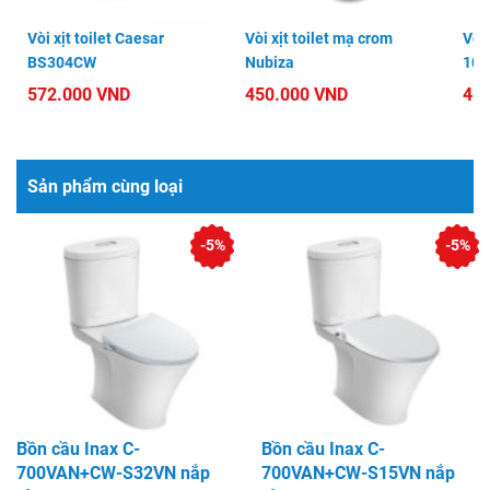
Vòi xịt toilet Caesar
Vòi xịt toilet mạ crom
Vòi 
BS304CW
Nubiza
102
572.000 VND
450.000 VND
46
Sản phẩm cùng loại
-5%
-5%
Bồn cầu Inax C-
Bồn cầu Inax C-
700VAN+CW-S32VN nắp
700VAN+CW-S15VN nắp