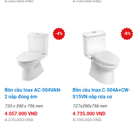
4.200.000 VND
4.130.000 VND
-4%
-8%
Bồn cầu Inax AC-504VAN-
Bồn cầu Inax C-504A+CW-
2 nắp đóng êm
S15VN nắp rửa cơ
733 x 390 x 756 mm
727x390x756 mm
4.057.000 VND
4.735.000 VND
4.270.000 VND
5.190.000 VND