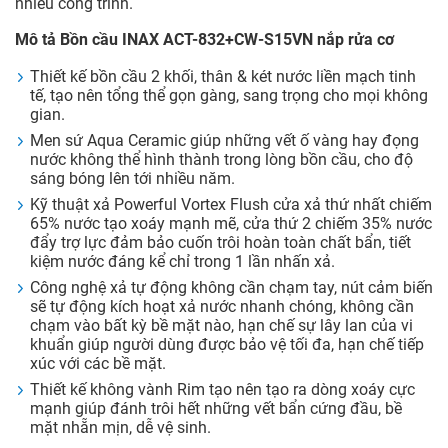
nhiều công trình.
Mô tả Bồn cầu INAX ACT-832+CW-S15VN nắp rửa cơ
Thiết kế bồn cầu 2 khối, thân & két nước liền mạch tinh
tế, tạo nên tổng thể gọn gàng, sang trọng cho mọi không
gian.
Men sứ Aqua Ceramic giúp những vết ố vàng hay đọng
nước không thể hình thành trong lòng bồn cầu, cho độ
sáng bóng lên tới nhiều năm.
Kỹ thuật xả Powerful Vortex Flush cửa xả thứ nhất chiếm
65% nước tạo xoáy mạnh mẽ, cửa thứ 2 chiếm 35% nước
đẩy trợ lực đảm bảo cuốn trôi hoàn toàn chất bẩn, tiết
kiệm nước đáng kể chỉ trong 1 lần nhấn xả.
Công nghệ xả tự động không cần chạm tay, nút cảm biến
sẽ tự động kích hoạt xả nước nhanh chóng, không cần
chạm vào bất kỳ bề mặt nào, hạn chế sự lây lan của vi
khuẩn giúp người dùng được bảo vệ tối đa, hạn chế tiếp
xúc với các bề mặt.
Thiết kế không vành Rim tạo nên tạo ra dòng xoáy cực
mạnh giúp đánh trôi hết những vết bẩn cứng đầu, bề
mặt nhẵn mịn, dễ vệ sinh.