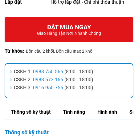
Lắp đặt
Hỗ trợ lắp đặt - Chi phí thỏa thuận
ĐẶT MUA NGAY
Giao Hàng Tận Nơi, Nhanh Chóng
Từ khóa:
,
Bồn cầu 2 khối
Bồn cầu Inax 2 khối
CSKH 1:
0983 750 566
(8:00 - 18:00)
CSKH 2:
0983 573 166
(8:00 - 18:00)
CSKH 3:
0916 950 756
(8:00 - 18:00)
Thông số kỹ thuật
Tính năng
Hình ảnh
Sản
Thông số kỹ thuật