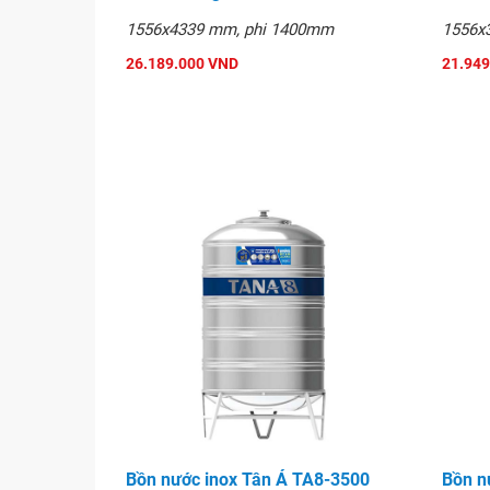
1556x4339 mm, phi 1400mm
1556x
26.189.000 VND
21.949
Bồn nước inox Tân Á TA3500 đ
Bồn nước inox Tân Á TA8-3500
Bồn n