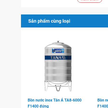
Đặc biệt bồn nước Inox công nghiệp có dung tíc
được chế tạo trên dây chuyền máy móc thiết bị t
định được chất lượng sản phẩm đáp ứng nhu c
Sản phẩm cùng loại
chung cư cao tầng và nhà máy công nghiệp
Hình ảnh
Bồn nước inox Tân Á TA8-6000
Bồn n
F1400 đứng
F1400