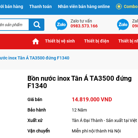
ới bán hàng
Thanh toán
Nhân viên bán hàng online
Combo t
Zalo tư vấn
Zal
0983.573.166
09
Thiết bị vệ sinh
Thiết bị điện
Thiết bị 
ước inox Tân Á TA3500 đứng F1340
Bồn nước inox Tân Á TA3500 đứng
F1340
14.819.000 VND
Giá bán
Bảo hành
12 Năm
Xuất xứ
Tân Á Đại Thành - Sản xuất tại Việ
Vận chuyển
Miễn phí nội thành Hà Nội