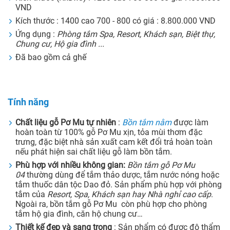
VND
Kích thước : 1400 cao 700 - 800 có giá : 8.800.000 VND
Ứng dụng :
Phòng tắm Spa, Resort, Khách sạn, Biệt thự,
Chung cư, Hộ gia đình ...
Đã bao gồm cả ghế
Tính năng
Chất liệu gỗ Pơ Mu tự nhiên
:
Bồn tắm nằm
được làm
hoàn toàn từ 100% gỗ Pơ Mu xịn, tỏa mùi thơm đặc
trưng, đặc biệt nhà sản xuất cam kết đổi trả hoàn toàn
nếu phát hiện sai chất liệu gỗ làm bồn tắm.
Phù hợp với nhiều không gian:
Bồn tắm gỗ Pơ Mu
04
thường dùng để tắm thảo dược, tắm nước nóng hoặc
tắm thuốc dân tộc Dao đỏ. Sản phẩm phù hợp với phòng
tắm của
Resort, Spa, Khách sạn hay Nhà nghỉ cao cấp
.
Ngoài ra, bồn tắm gỗ Pơ Mu còn phù hợp cho phòng
tắm hộ gia đình, căn hộ chung cư…
Thiết kế đẹp và sang trọng
: Sản phẩm có được độ thẩm