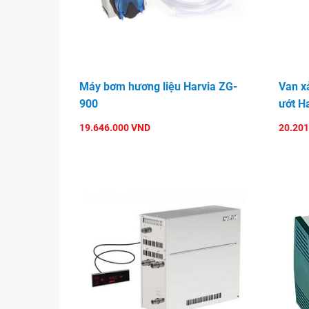
chạy ổn định bền bỉ,thời gian hóa hơi nhanh và có
hiện đại. Máy xông hơi có thiết kế nhỏ gọn thẩm
đặt.
Giới thiệu cơ chế hoạt động chức năng của 
HGX-150
Máy bơm hương liệu Harvia ZG-
Van x
900
ướt H
Cơ chế hoạt động của máy: Thông qua hệ thống v
nguồn nước vào buồng đốt công suất lớn làm hóa
19.646.000 VND
20.201
đầu xông . Quá trình này được điều khiển hoàn 
biến nhiệt độ và van điều tiết. Đối với máy xông hơ
rất quan trọng trong quá trình sử dụng. Nó đảm
tránh đóng cặn trong buồn đốt và hệ thống ống.
Máy xông hơi
Harvia HGX-150
có linh kiện, cô
được lắp ráp tại Trung Quốc nên chất lượng sả
hàng cao cấp trên thị trường.
Sử dụng chế độ xả tự động (tự chọn): Giúp má
liên quan đến nguồn nước.