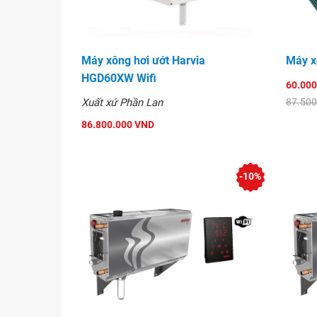
Máy xông hơi ướt Harvia
Máy x
HGD60XW Wifi
60.000
Xuất xứ Phần Lan
87.500
86.800.000 VND
-10%
Rửa đường xả ống nước: Thiết bị sẽ rửa sạch cá
đường xả ống nước. Cứ 5 lần sử dụng sẽ rửa sạ