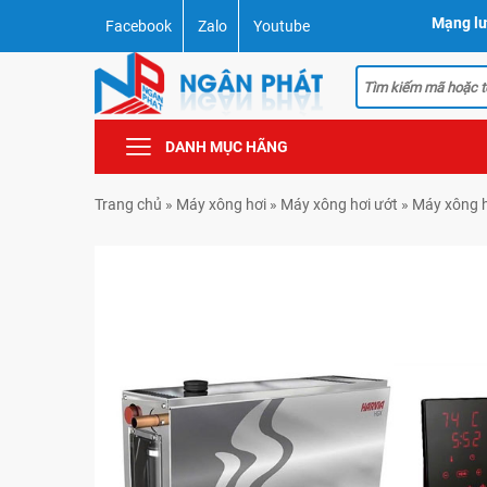
Mạng lư
Facebook
Zalo
Youtube
DANH MỤC HÃNG
Trang chủ
»
Máy xông hơi
»
Máy xông hơi ướt
»
Máy xông h