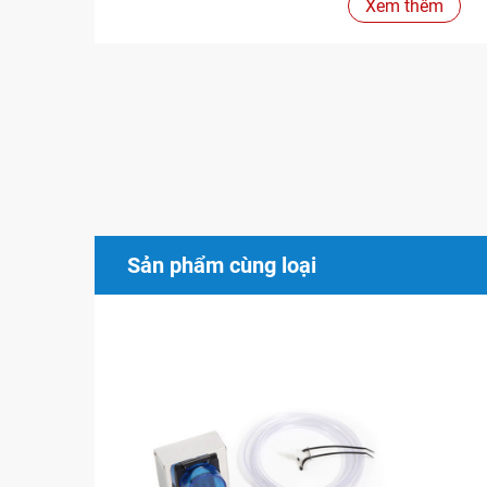
Xem thêm
Sản phẩm cùng loại
Tính năng
Máy xông hơi ướt Harvia HGX-150
là dòng máy x
trên thị trường. Thương hiệu máy nổi tiếng toàn 