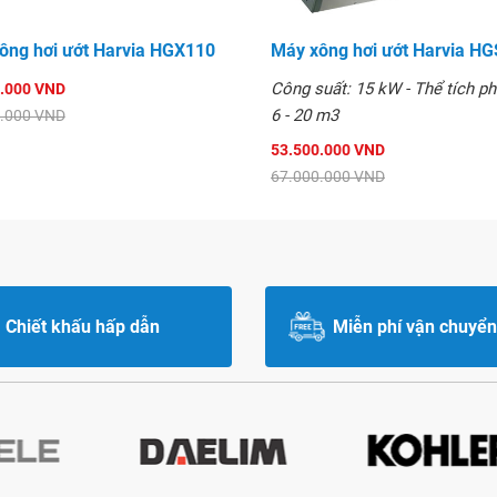
ông hơi ướt Harvia HGX110
Máy xông hơi ướt Harvia H
Công suất: 15 kW - Thể tích ph
.000 VND
6 - 20 m3
.000 VND
53.500.000 VND
67.000.000 VND
Chiết khấu hấp dẫn
Miễn phí vận chuyển
 hơi tắt, thiết bị sẽ rửa và
 5 phút.
g hương thơm cho hơi nước,
i hương thơm được lập trình