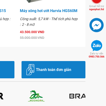
Gmail hỗ trợ
nganphat.ltd
GS15
Máy xông hơi ướt Harvia HGS60M
ù hợp :
Công suất: 5,7 kW - Thể tích phù hợp
: 2 - 8 m3
43.500.000 VND
55.000.000 VND
Zalo tư vấn
0983.750.566
Thanh toán đơn giản