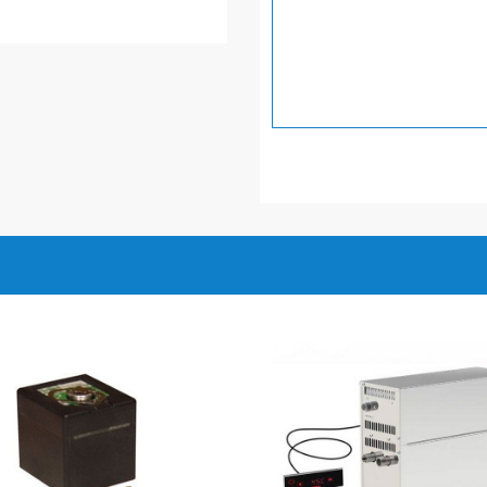
ông hơi ướt cao cấp nhất
cầu với chất lượng cao, máy