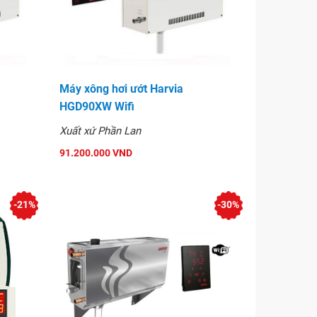
Máy xông hơi ướt Harvia
HGD90XW Wifi
Xuất xứ Phần Lan
91.200.000 VND
-21%
-30%