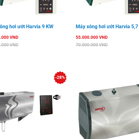
ông hơi ướt Harvia 9 KW
Máy xông hơi ướt Harvia 5,
.000 VND
55.000.000 VND
.000 VND
70.000.000 VND
-28%
c chất bẩn tích tụ trong
ch một lần.