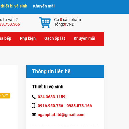
hiết bị vệ sinh
Khuyến mãi
o tư vấn 2
Có
0
sản phẩm
83.750.566
Tổng:
0
VNĐ
nhà bếp
Phụ kiện
Gạch ốp lát
Khuyến mãi
Thông tin liên hệ
Thiết bị vệ sinh
m VAT
024.3633.1159
-
0916.950.756
0983.573.166
nganphat.ltd@gmail.com