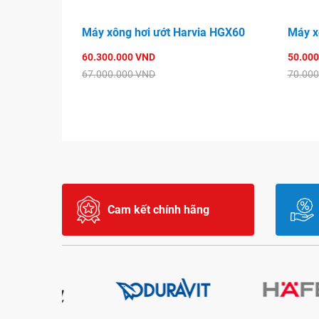
Máy xông hơi ướt Harvia HGX60
Máy x
60.300.000 VND
50.000
67.000.000 VND
70.000
Cam kết chính hãng
Xả bồn chứa nước sau khi sử dụng : Khi máy xông
xả bồn chứa nước tự động. Thời gian xả khoảng
Đầu bơm hương liệu (tự chọn). Thiết bị bổ sun
giúp lan toả khắp phòng. Đặc biệt, đầu bơm hơ