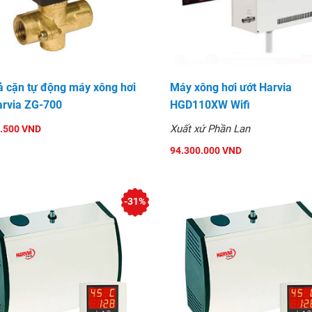
 nhiều tính năng tiên tiến
 mỹ cao dễ vận hành và lắp
máy xông hơi ướt Harvia
ả cặn tự động máy xông hơi
Máy xông hơi ướt Harvia
arvia ZG-700
HGD110XW Wifi
an điều tiết tự động đưa
 nước thành hơi để dẫn ra
Xuất xứ Phần Lan
.500 VND
toàn tự động bằng các cảm
94.300.000 VND
i quát trình loại bỏ cặn là
 bảo độ bền của sản phẩm
-31%
ng nghệ của Phần Lan và
n phẩm và giá thành thuộc
y tránh các vấn đề hư hỏng