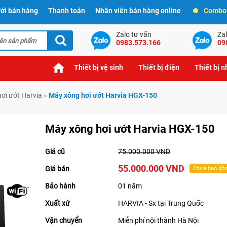
ới bán hàng
Thanh toán
Nhân viên bán hàng online
Combo t
Zalo tư vấn
Zal
0983.573.166
09
Thiết bị vệ sinh
Thiết bị điện
Thiết bị 
ơi ướt Harvia
»
Máy xông hơi ướt Harvia HGX-150
Máy xông hơi ướt Harvia HGX-150
Giá cũ
75.000.000 VND
55.000.000 VND
Giá bán
Chưa bao gồ
Bảo hành
01 năm
Xuất xứ
HARVIA - Sx tại Trung Quốc
Vận chuyển
Miễn phí nội thành Hà Nội