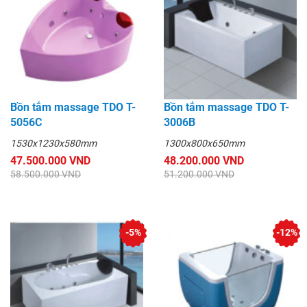
Bồn tắm massage TDO T-
Bồn tắm massage TDO T-
5056C
3006B
1530x1230x580mm
1300x800x650mm
47.500.000 VND
48.200.000 VND
58.500.000 VND
51.200.000 VND
-5%
-12%