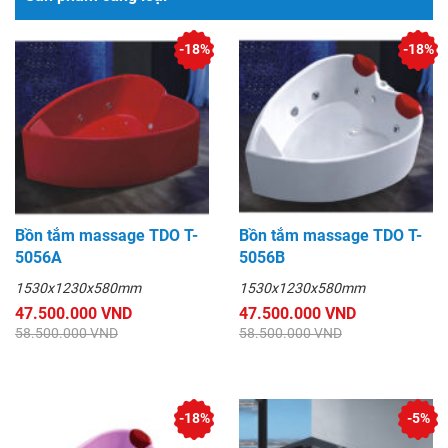
-18%
-18%
Bồn tắm massage TDO T-
Bồn tắm massage TDO T-
5056A
5056B
1530x1230x580mm
1530x1230x580mm
47.500.000 VND
47.500.000 VND
58.500.000 VND
58.500.000 VND
-18%
-5%