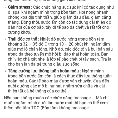
Giảm stress
: Các chức năng sục,sục khí có tác dụng như
đi spa, khi ngâm mình trong bồn tắm. Hơi nóng nhanh
chóng xoa dịu tinh thần, giúp giảm đau đầu, giảm căng
thẳng. Đồng thời, nước ấm còn có tác dụng cải thiện độ
đàn hồi của cơ bắp, tẩy đi tế bào da chết và rất tốt cho
xương khớp.
Thải độc cơ thể
: Nhiệt độ nước nóng trong bồn tắm
khoảng 32 – 35 độ C trong 10 – 20 phút khi ngâm tắm
giúp mở lỗ chân lông. Nhờ đó, các độc tố và bụi bẩn sâu
trong da theo tuyến mồ hôi bị đào thải hoàn toàn. Bạn
chỉ việc chà xát nhẹ là lớp tế bào chết bị tẩy sạch. Trả lại
cho bạn làn da trẻ trung giàu sức sống.
Tăng cường lưu thông tuần hoàn máu
: Ngâm mình
trong bồn nước ấm còn là cách thúc đẩy lưu thông tuần
hoàn máu. Các tế bào máu được vận chuyển, đưa đến
nuôi dưỡng các mô bị hư hại, nhằm sửa chữa và cải
thiện tất cả hệ thống của cơ thể.
Nếu bạn không muốn các chức năng massage .. .Mà chỉ
muốn ngâm mình dưới làn nước mát thì bạn có thể xem
thêm bồn tắm TDO (Bồn tắm không massage.