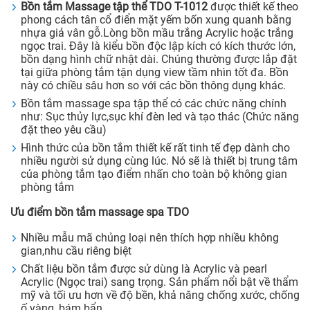
Bồn tắm Massage tập thể TDO T-1012
được thiết kế theo
phong cách tân cổ điển mặt yếm bốn xung quanh bằng
nhựa giả vân gỗ.Lòng bồn mầu trắng Acrylic hoặc trắng
ngọc trai. Đây là kiểu bồn độc lập kích có kích thước lớn,
bồn dạng hình chữ nhật dài. Chúng thường được lắp đặt
tại giữa phòng tắm tận dụng view tầm nhìn tốt đa. Bồn
này có chiều sâu hơn so với các bồn thông dụng khác.
Bồn tắm massage spa tập thể có các chức năng chính
như: Sục thủy lực,sục khí đèn led và tạo thác (Chức năng
đặt theo yêu cầu)
Hình thức của bồn tắm thiết kế rất tinh tế đẹp dành cho
nhiều người sử dụng cùng lúc. Nó sẽ là thiết bị trung tâm
của phòng tắm tạo điểm nhấn cho toàn bộ không gian
phòng tắm
Ưu điểm
bồn tắm massage spa TDO
Nhiều mẫu mã chủng loại nên thích hợp nhiều không
gian,nhu cầu riêng biệt
Chất liệu bồn tắm được sử dùng là Acrylic và pearl
Acrylic (Ngọc trai) sang trọng. Sản phẩm nổi bật về thẩm
mỹ và tối ưu hơn về độ bền, khả năng chống xước, chống
ố vàng, bám bẩn.