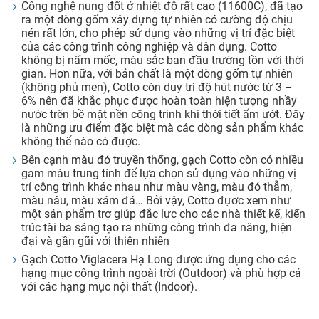
Công nghệ nung đốt ở nhiệt độ rất cao (11600C), đã tạo
ra một dòng gốm xây dựng tự nhiên có cường độ chịu
nén rất lớn, cho phép sử dụng vào những vị trí đặc biệt
của các công trình công nghiệp và dân dụng. Cotto
không bị nấm mốc, màu sắc ban đầu trường tồn với thời
gian. Hơn nữa, với bản chất là một dòng gốm tự nhiên
(không phủ men), Cotto còn duy trì độ hút nước từ 3 –
6% nên đã khắc phục được hoàn toàn hiện tượng nhầy
nước trên bề mặt nền công trình khi thời tiết ẩm ướt. Đây
là những ưu điểm đặc biệt mà các dòng sản phẩm khác
không thể nào có được.
Bên cạnh màu đỏ truyền thống, gạch Cotto còn có nhiều
gam màu trung tính để lựa chọn sử dụng vào những vị
trí công trình khác nhau như màu vàng, màu đỏ thẫm,
màu nâu, màu xám đá… Bởi vậy, Cotto đựơc xem như
một sản phẩm trợ giúp đắc lực cho các nhà thiết kế, kiến
trúc tài ba sáng tạo ra những công trình đa năng, hiện
đại và gần gũi với thiên nhiên
Gạch Cotto Viglacera Hạ Long được ứng dụng cho các
hạng mục công trình ngoài trời (Outdoor) và phù hợp cả
với các hạng mục nội thất (Indoor).