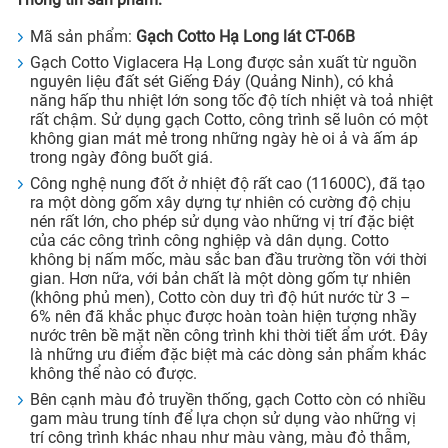
Mã sản phẩm:
Gạch Cotto Hạ Long lát CT-06B
Gạch Cotto Viglacera Hạ Long được sản xuất từ nguồn
nguyên liệu đất sét Giếng Đáy (Quảng Ninh), có khả
năng hấp thu nhiệt lớn song tốc độ tích nhiệt và toả nhiệt
rất chậm. Sử dụng gạch Cotto, công trình sẽ luôn có một
không gian mát mẻ trong những ngày hè oi ả và ấm áp
trong ngày đông buốt giá.
Công nghệ nung đốt ở nhiệt độ rất cao (11600C), đã tạo
ra một dòng gốm xây dựng tự nhiên có cường độ chịu
nén rất lớn, cho phép sử dụng vào những vị trí đặc biệt
của các công trình công nghiệp và dân dụng. Cotto
không bị nấm mốc, màu sắc ban đầu trường tồn với thời
gian. Hơn nữa, với bản chất là một dòng gốm tự nhiên
(không phủ men), Cotto còn duy trì độ hút nước từ 3 –
6% nên đã khắc phục được hoàn toàn hiện tượng nhầy
nước trên bề mặt nền công trình khi thời tiết ẩm ướt. Đây
là những ưu điểm đặc biệt mà các dòng sản phẩm khác
không thể nào có được.
Bên cạnh màu đỏ truyền thống, gạch Cotto còn có nhiều
gam màu trung tính để lựa chọn sử dụng vào những vị
trí công trình khác nhau như màu vàng, màu đỏ thẫm,