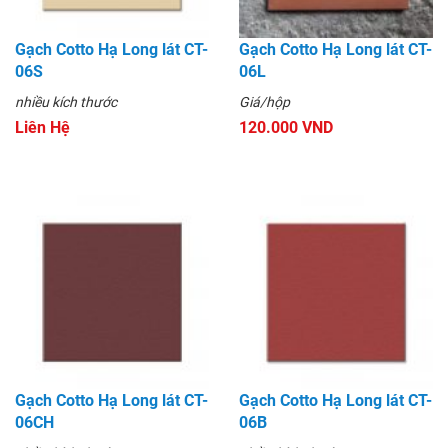
Gạch Cotto Hạ Long lát CT-
Gạch Cotto Hạ Long lát CT-
06S
06L
nhiều kích thước
Giá/hộp
Liên Hệ
120.000 VND
Gạch Cotto Hạ Long lát CT-
Gạch Cotto Hạ Long lát CT-
06CH
06B