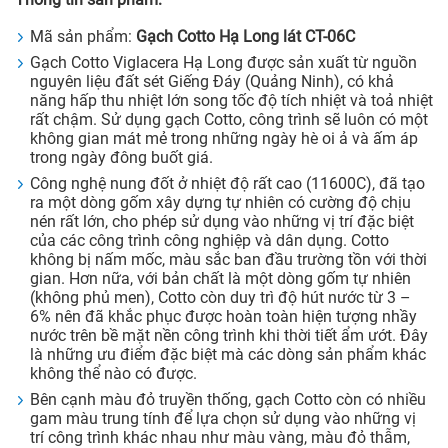
Mã sản phẩm:
Gạch Cotto Hạ Long lát CT-06C
Gạch Cotto Viglacera Hạ Long được sản xuất từ nguồn
nguyên liệu đất sét Giếng Đáy (Quảng Ninh), có khả
năng hấp thu nhiệt lớn song tốc độ tích nhiệt và toả nhiệt
rất chậm. Sử dụng gạch Cotto, công trình sẽ luôn có một
không gian mát mẻ trong những ngày hè oi ả và ấm áp
trong ngày đông buốt giá.
Công nghệ nung đốt ở nhiệt độ rất cao (11600C), đã tạo
ra một dòng gốm xây dựng tự nhiên có cường độ chịu
nén rất lớn, cho phép sử dụng vào những vị trí đặc biệt
của các công trình công nghiệp và dân dụng. Cotto
không bị nấm mốc, màu sắc ban đầu trường tồn với thời
gian. Hơn nữa, với bản chất là một dòng gốm tự nhiên
(không phủ men), Cotto còn duy trì độ hút nước từ 3 –
6% nên đã khắc phục được hoàn toàn hiện tượng nhầy
nước trên bề mặt nền công trình khi thời tiết ẩm ướt. Đây
là những ưu điểm đặc biệt mà các dòng sản phẩm khác
không thể nào có được.
Bên cạnh màu đỏ truyền thống, gạch Cotto còn có nhiều
gam màu trung tính để lựa chọn sử dụng vào những vị
trí công trình khác nhau như màu vàng, màu đỏ thẫm,